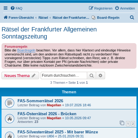
FAQ
Registrieren
Anmelden
S
Foren-Übersicht
Rätsel
Rätsel der Frankfurter Allgemeinen Sonntagszeitung
Board-Regeln
u
Rätsel der Frankfurter Allgemeinen
c
Sonntagszeitung
h
Forumsregeln
e
Bitte die
Boardregeln
beachten. Vor allem, dass hier Klartext und eindeutige Hinweise
unerwünscht sind, um den anderen den Rätselspaß nicht zu verderben! Hier
vorwiegend (versteckte) Tipps zum Rätsel schreiben, den Rest, wie z. B. direkte
Fragen, nur über privaten Kontakt per PN (private Nachrichten) oder private
Chaträume. Bitte keine nutzlosen Zwischenstandsberichte.
Suche
Erweiterte Suche
Neues Thema
3 Themen • Seite
1
von
1
Themen
FAS-Sommerrätsel 2026
Letzter Beitrag von
Magellan
«
19.07.2026 18:46
FAS-Osterrätsel 2026 - Brücken
Letzter Beitrag von
Magellan
«
10.05.2026 09:47
Antworten:
23
1
2
FAS-Silvesterrätsel 2025 - Mit barer Münze
Letzter Beitrag von
Uli56
«
25.01.2026 09:31