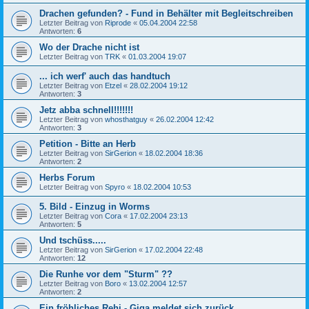
Drachen gefunden? - Fund in Behälter mit Begleitschreiben
Letzter Beitrag von
Riprode
«
05.04.2004 22:58
Antworten:
6
Wo der Drache nicht ist
Letzter Beitrag von
TRK
«
01.03.2004 19:07
... ich werf' auch das handtuch
Letzter Beitrag von
Etzel
«
28.02.2004 19:12
Antworten:
3
Jetz abba schnell!!!!!!!
Letzter Beitrag von
whosthatguy
«
26.02.2004 12:42
Antworten:
3
Petition - Bitte an Herb
Letzter Beitrag von
SirGerion
«
18.02.2004 18:36
Antworten:
2
Herbs Forum
Letzter Beitrag von
Spyro
«
18.02.2004 10:53
5. Bild - Einzug in Worms
Letzter Beitrag von
Cora
«
17.02.2004 23:13
Antworten:
5
Und tschüss.....
Letzter Beitrag von
SirGerion
«
17.02.2004 22:48
Antworten:
12
Die Runhe vor dem "Sturm" ??
Letzter Beitrag von
Boro
«
13.02.2004 12:57
Antworten:
2
Ein fröhliches Rehi - Giga meldet sich zurück