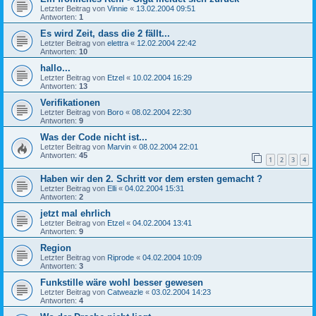
Letzter Beitrag von
Vinnie
«
13.02.2004 09:51
Antworten:
1
Es wird Zeit, dass die 2 fällt...
Letzter Beitrag von
elettra
«
12.02.2004 22:42
Antworten:
10
hallo...
Letzter Beitrag von
Etzel
«
10.02.2004 16:29
Antworten:
13
Verifikationen
Letzter Beitrag von
Boro
«
08.02.2004 22:30
Antworten:
9
Was der Code nicht ist...
Letzter Beitrag von
Marvin
«
08.02.2004 22:01
Antworten:
45
1
2
3
4
Haben wir den 2. Schritt vor dem ersten gemacht ?
Letzter Beitrag von
Elli
«
04.02.2004 15:31
Antworten:
2
jetzt mal ehrlich
Letzter Beitrag von
Etzel
«
04.02.2004 13:41
Antworten:
9
Region
Letzter Beitrag von
Riprode
«
04.02.2004 10:09
Antworten:
3
Funkstille wäre wohl besser gewesen
Letzter Beitrag von
Catweazle
«
03.02.2004 14:23
Antworten:
4