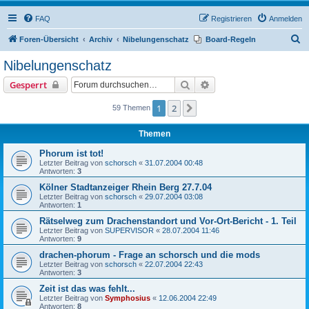
FAQ
Registrieren
Anmelden
S
Foren-Übersicht
Archiv
Nibelungenschatz
Board-Regeln
u
Nibelungenschatz
c
Suche
Erweiterte Suche
Gesperrt
h
e
1
2
Nächste
59 Themen
Themen
Phorum ist tot!
Letzter Beitrag von
schorsch
«
31.07.2004 00:48
Antworten:
3
Kölner Stadtanzeiger Rhein Berg 27.7.04
Letzter Beitrag von
schorsch
«
29.07.2004 03:08
Antworten:
1
Rätselweg zum Drachenstandort und Vor-Ort-Bericht - 1. Teil
Letzter Beitrag von
SUPERVISOR
«
28.07.2004 11:46
Antworten:
9
drachen-phorum - Frage an schorsch und die mods
Letzter Beitrag von
schorsch
«
22.07.2004 22:43
Antworten:
3
Zeit ist das was fehlt...
Letzter Beitrag von
Symphosius
«
12.06.2004 22:49
Antworten:
8