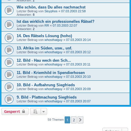
Antworten:
2
Wie schön, dass Du alles nachmachst
Letzter Beitrag von
Sisyphos
«
07.03.2003 22:58
Antworten:
8
Ist das wirklich ein professionelles Rätsel?
Letzter Beitrag von
RR
«
07.03.2003 22:07
Antworten:
2
14. Des Rätsels Lösung (hoho)
Letzter Beitrag von
whosthatguy
«
07.03.2003 20:14
13. Afrika im Süden, usw., usf.
Letzter Beitrag von
whosthatguy
«
07.03.2003 20:12
12. Bild - Hau wech den Sch...
Letzter Beitrag von
whosthatguy
«
07.03.2003 20:11
11. Bild - Kriemhild in Spendierhosen
Letzter Beitrag von
whosthatguy
«
07.03.2003 20:10
10. Bild - Aufbahrung Siegfrieds
Letzter Beitrag von
whosthatguy
«
07.03.2003 20:09
9. Bild - Plattmachung Siegfrieds
Letzter Beitrag von
whosthatguy
«
07.03.2003 20:07
Gesperrt
1
2
Nächste
59 Themen