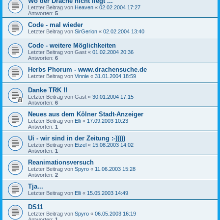
Wo der Drache nicht liegt ...
Letzter Beitrag von
Heaven
«
02.02.2004 17:27
Antworten:
5
Code - mal wieder
Letzter Beitrag von
SirGerion
«
02.02.2004 13:40
Code - weitere Möglichkeiten
Letzter Beitrag von
Gast
«
01.02.2004 20:36
Antworten:
6
Herbs Phorum - www.drachensuche.de
Letzter Beitrag von
Vinnie
«
31.01.2004 18:59
Danke TRK !!
Letzter Beitrag von
Gast
«
30.01.2004 17:15
Antworten:
6
Neues aus dem Kölner Stadt-Anzeiger
Letzter Beitrag von
Elli
«
17.09.2003 10:23
Antworten:
1
Ui - wir sind in der Zeitung :-)))))
Letzter Beitrag von
Etzel
«
15.08.2003 14:02
Antworten:
1
Reanimationsversuch
Letzter Beitrag von
Spyro
«
11.06.2003 15:28
Antworten:
2
Tja...
Letzter Beitrag von
Elli
«
15.05.2003 14:49
DS11
Letzter Beitrag von
Spyro
«
06.05.2003 16:19
Antworten:
1