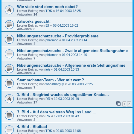
Wie viele sind denn noch dabei?
Letzter Beitrag von
TRK
«
16.04.2003 13:25
Antworten:
14
Artworks gesucht!
Letzter Beitrag von
Elli
«
08.04.2003 16:02
Antworten:
8
Nibelungenschatzsuche - Providerprobleme
Letzter Beitrag von
philemon
«
01.04.2003 20:14
Antworten:
4
Nibelungenschatzsuche - Zweite allgemeine Stellungnahme
Letzter Beitrag von
philemon
«
01.04.2003 14:40
Antworten:
7
Nibelungenschatzsuche - Allgemeine erste Stellungnahme
Letzter Beitrag von
jele
«
01.04.2003 10:33
Antworten:
4
Stammchatter-Team - Wer mit wem?
Letzter Beitrag von
whosthatguy
«
28.03.2003 23:25
Antworten:
7
1. Bild - Siegfried wuchs als ungestümer Knabe...
Letzter Beitrag von
RR
«
12.03.2003 01:49
Antworten:
17
1
2
3. Bild - Auf dem weiteren Weg ins Land ...
Letzter Beitrag von
RR
«
12.03.2003 01:43
Antworten:
2
4. Bild - Blutbad
Letzter Beitrag von
TRK
«
09.03.2003 14:08