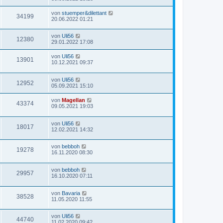
von
stuemper&dilettant
34199
20.06.2022 01:21
von
Uli56
12380
29.01.2022 17:08
von
Uli56
13901
10.12.2021 09:37
von
Uli56
12952
05.09.2021 15:10
von
Magellan
43374
09.05.2021 19:03
von
Uli56
18017
12.02.2021 14:32
von
bebboh
19278
16.11.2020 08:30
von
bebboh
29957
16.10.2020 07:11
von
Bavaria
38528
11.05.2020 11:55
von
Uli56
44740
11.02.2020 09:42