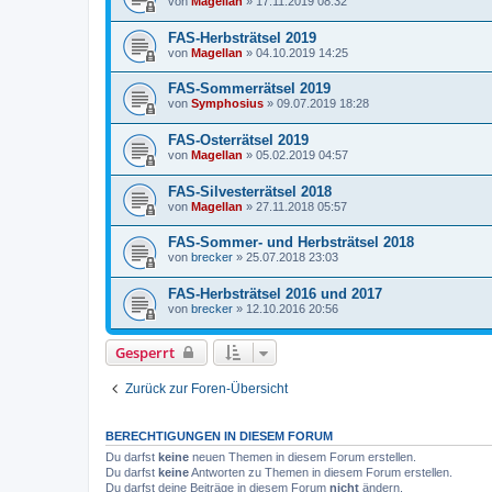
von
Magellan
»
17.11.2019 08:32
FAS-Herbsträtsel 2019
von
Magellan
»
04.10.2019 14:25
FAS-Sommerrätsel 2019
von
Symphosius
»
09.07.2019 18:28
FAS-Osterrätsel 2019
von
Magellan
»
05.02.2019 04:57
FAS-Silvesterrätsel 2018
von
Magellan
»
27.11.2018 05:57
FAS-Sommer- und Herbsträtsel 2018
von
brecker
»
25.07.2018 23:03
FAS-Herbsträtsel 2016 und 2017
von
brecker
»
12.10.2016 20:56
Gesperrt
Zurück zur Foren-Übersicht
BERECHTIGUNGEN IN DIESEM FORUM
Du darfst
keine
neuen Themen in diesem Forum erstellen.
Du darfst
keine
Antworten zu Themen in diesem Forum erstellen.
Du darfst deine Beiträge in diesem Forum
nicht
ändern.