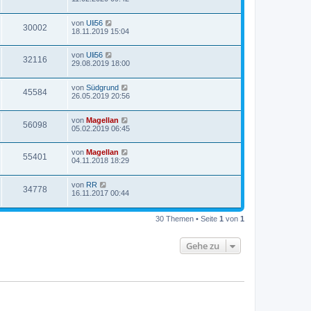
von
Uli56
30002
18.11.2019 15:04
von
Uli56
32116
29.08.2019 18:00
von
Südgrund
45584
26.05.2019 20:56
von
Magellan
56098
05.02.2019 06:45
von
Magellan
55401
04.11.2018 18:29
von
RR
34778
16.11.2017 00:44
30 Themen • Seite
1
von
1
Gehe zu