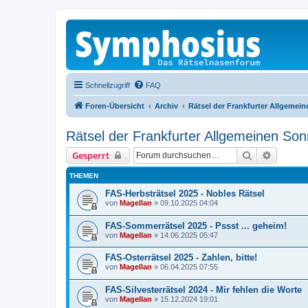
Schnellzugriff
FAQ
Foren-Übersicht
Archiv
Rätsel der Frankfurter Allgemei
Rätsel der Frankfurter Allgemeinen Son
Suche
Erweiter
Gesperrt
THEMEN
FAS-Herbsträtsel 2025 - Nobles Rätsel
von
Magellan
»
09.10.2025 04:04
FAS-Sommerrätsel 2025 - Pssst ... geheim!
von
Magellan
»
14.06.2025 05:47
FAS-Osterrätsel 2025 - Zahlen, bitte!
von
Magellan
»
06.04.2025 07:55
FAS-Silvesterrätsel 2024 - Mir fehlen die Worte
von
Magellan
»
15.12.2024 19:01