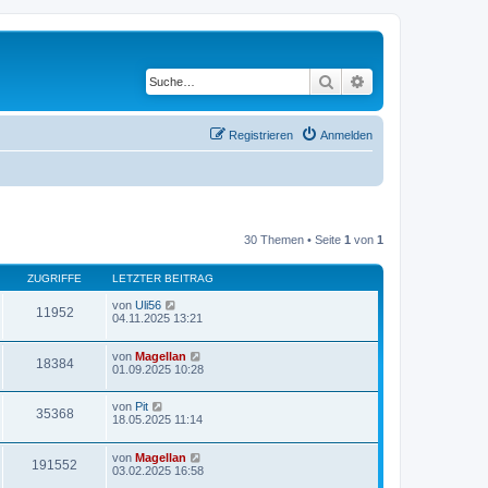
Suche
Erweiterte Suche
Registrieren
Anmelden
30 Themen • Seite
1
von
1
ZUGRIFFE
LETZTER BEITRAG
von
Uli56
11952
04.11.2025 13:21
von
Magellan
18384
01.09.2025 10:28
von
Pit
35368
18.05.2025 11:14
von
Magellan
191552
03.02.2025 16:58