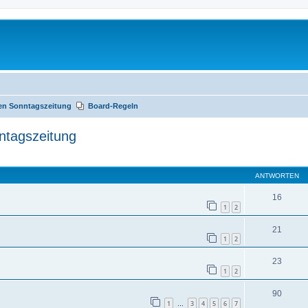
nen Sonntagszeitung
Board-Regeln
ntagszeitung
te Suche
ANTWORTEN
16
1
2
21
1
2
23
1
2
90
1
3
4
5
6
7
…