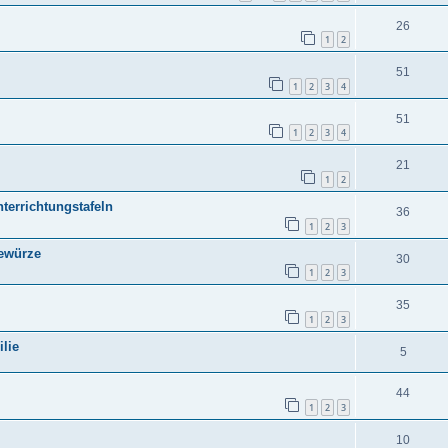
26
1
2
51
1
2
3
4
51
1
2
3
4
21
1
2
nterrichtungstafeln
36
1
2
3
ewürze
30
1
2
3
35
1
2
3
ilie
5
44
1
2
3
10