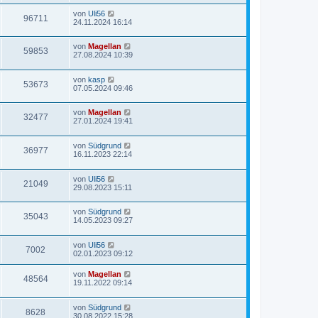
von
Uli56
96711
24.11.2024 16:14
von
Magellan
59853
27.08.2024 10:39
von
kasp
53673
07.05.2024 09:46
von
Magellan
32477
27.01.2024 19:41
von
Südgrund
36977
16.11.2023 22:14
von
Uli56
21049
29.08.2023 15:11
von
Südgrund
35043
14.05.2023 09:27
von
Uli56
7002
02.01.2023 09:12
von
Magellan
48564
19.11.2022 09:14
von
Südgrund
8628
30.08.2022 15:28