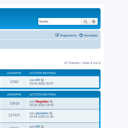
Suche
Erweiterte Suche
Registrieren
Anmelden
10 Themen • Seite
1
von
1
ZUGRIFFE
LETZTER BEITRAG
von
RR
5799
24.04.2020 20:47
ZUGRIFFE
LETZTER BEITRAG
von
Magellan
13618
30.04.2020 19:43
von
glasladen
127427
23.04.2020 01:36
von
RR