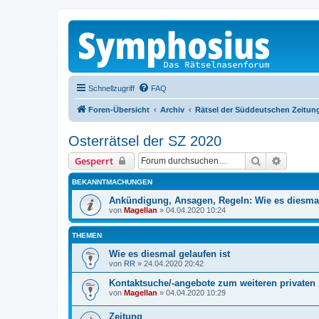
Schnellzugriff
FAQ
Foren-Übersicht
Archiv
Rätsel der Süddeutschen Zeitun
Osterrätsel der SZ 2020
Suche
Erweiter
Gesperrt
BEKANNTMACHUNGEN
Ankündigung, Ansagen, Regeln: Wie es diesmal 
von
Magellan
»
04.04.2020 10:24
THEMEN
Wie es diesmal gelaufen ist
von
RR
»
24.04.2020 20:42
Kontaktsuche/-angebote zum weiteren privaten
von
Magellan
»
04.04.2020 10:29
Zeitung