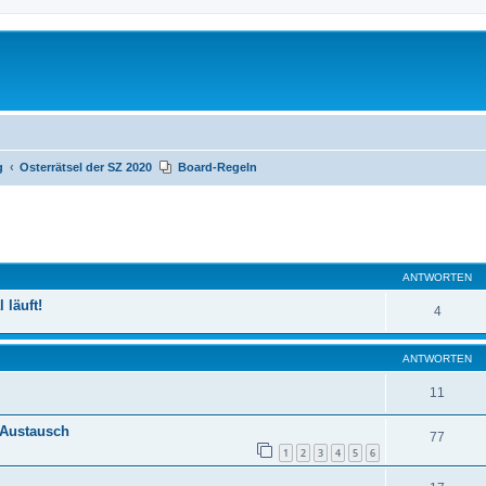
g
Osterrätsel der SZ 2020
Board-Regeln
te Suche
ANTWORTEN
läuft!
4
ANTWORTEN
11
 Austausch
77
1
2
3
4
5
6