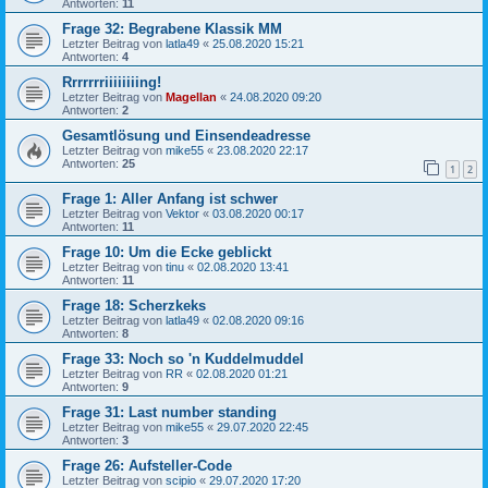
Antworten:
11
Frage 32: Begrabene Klassik MM
Letzter Beitrag von
latla49
«
25.08.2020 15:21
Antworten:
4
Rrrrrrriiiiiiiing!
Letzter Beitrag von
Magellan
«
24.08.2020 09:20
Antworten:
2
Gesamtlösung und Einsendeadresse
Letzter Beitrag von
mike55
«
23.08.2020 22:17
Antworten:
25
1
2
Frage 1: Aller Anfang ist schwer
Letzter Beitrag von
Vektor
«
03.08.2020 00:17
Antworten:
11
Frage 10: Um die Ecke geblickt
Letzter Beitrag von
tinu
«
02.08.2020 13:41
Antworten:
11
Frage 18: Scherzkeks
Letzter Beitrag von
latla49
«
02.08.2020 09:16
Antworten:
8
Frage 33: Noch so 'n Kuddelmuddel
Letzter Beitrag von
RR
«
02.08.2020 01:21
Antworten:
9
Frage 31: Last number standing
Letzter Beitrag von
mike55
«
29.07.2020 22:45
Antworten:
3
Frage 26: Aufsteller-Code
Letzter Beitrag von
scipio
«
29.07.2020 17:20