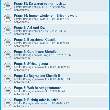
Frage 15: Da waren es nur noch …
Letzter Beitrag von
RR
«
17.07.2020 02:15
Antworten:
6
Frage 24: Immer wieder ein Erlebnis wert
Letzter Beitrag von
H-Män
«
16.07.2020 22:10
Antworten:
5
Frage 9: Axl und Co.
Letzter Beitrag von
Pez
«
16.07.2020 10:53
Antworten:
11
Frage 5: Begrabene Klassik I
Letzter Beitrag von
H-Män
«
15.07.2020 21:24
Antworten:
9
Frage 2: Gere hears Blondie
Letzter Beitrag von
MacFrog
«
12.07.2020 11:47
Antworten:
12
Frage 3: S©hau genau
Letzter Beitrag von
Noknok
«
11.07.2020 21:06
Antworten:
6
Frage 11: Begrabene Klassik II
Letzter Beitrag von
Noknok
«
11.07.2020 18:14
Antworten:
4
Frage 8: Weit herumgekommen
Letzter Beitrag von
tinu
«
11.07.2020 08:26
Antworten:
4
Frage 7: Richtig oder falsch?
Letzter Beitrag von
hostelli
«
10.07.2020 17:27
Antworten:
5