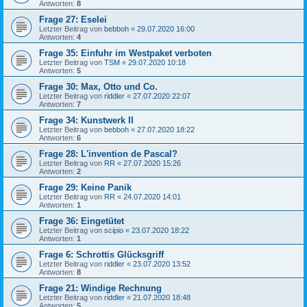
Antworten:
8
Frage 27: Eselei
Letzter Beitrag von
bebboh
«
29.07.2020 16:00
Antworten:
4
Frage 35: Einfuhr im Westpaket verboten
Letzter Beitrag von
TSM
«
29.07.2020 10:18
Antworten:
5
Frage 30: Max, Otto und Co.
Letzter Beitrag von
riddler
«
27.07.2020 22:07
Antworten:
7
Frage 34: Kunstwerk II
Letzter Beitrag von
bebboh
«
27.07.2020 18:22
Antworten:
6
Frage 28: L'invention de Pascal?
Letzter Beitrag von
RR
«
27.07.2020 15:26
Antworten:
2
Frage 29: Keine Panik
Letzter Beitrag von
RR
«
24.07.2020 14:01
Antworten:
1
Frage 36: Eingetütet
Letzter Beitrag von
scipio
«
23.07.2020 18:22
Antworten:
1
Frage 6: Schrottis Glücksgriff
Letzter Beitrag von
riddler
«
23.07.2020 13:52
Antworten:
8
Frage 21: Windige Rechnung
Letzter Beitrag von
riddler
«
21.07.2020 18:48
Antworten:
5