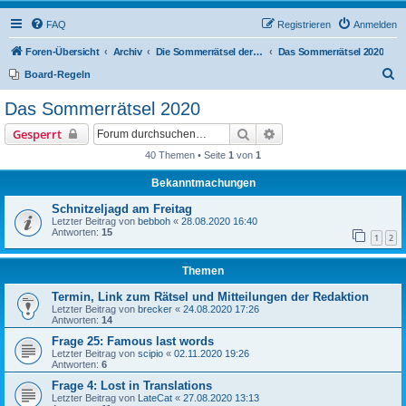
FAQ
Registrieren
Anmelden
Foren-Übersicht
Archiv
Die Sommerrätsel der Rätselnasen
Das Sommerrätsel 2020
S
Board-Regeln
u
Das Sommerrätsel 2020
c
Suche
Erweiterte Suche
Gesperrt
h
40 Themen • Seite
1
von
1
e
Bekanntmachungen
Schnitzeljagd am Freitag
Letzter Beitrag von
bebboh
«
28.08.2020 16:40
Antworten:
15
1
2
Themen
Termin, Link zum Rätsel und Mitteilungen der Redaktion
Letzter Beitrag von
brecker
«
24.08.2020 17:26
Antworten:
14
Frage 25: Famous last words
Letzter Beitrag von
scipio
«
02.11.2020 19:26
Antworten:
6
Frage 4: Lost in Translations
Letzter Beitrag von
LateCat
«
27.08.2020 13:13