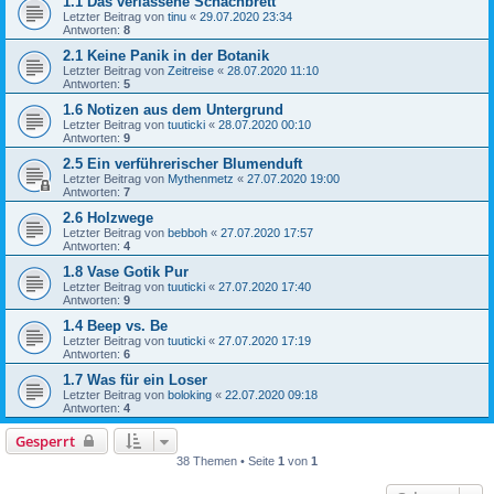
1.1 Das verlassene Schachbrett
Letzter Beitrag von
tinu
«
29.07.2020 23:34
Antworten:
8
2.1 Keine Panik in der Botanik
Letzter Beitrag von
Zeitreise
«
28.07.2020 11:10
Antworten:
5
1.6 Notizen aus dem Untergrund
Letzter Beitrag von
tuuticki
«
28.07.2020 00:10
Antworten:
9
2.5 Ein verführerischer Blumenduft
Letzter Beitrag von
Mythenmetz
«
27.07.2020 19:00
Antworten:
7
2.6 Holzwege
Letzter Beitrag von
bebboh
«
27.07.2020 17:57
Antworten:
4
1.8 Vase Gotik Pur
Letzter Beitrag von
tuuticki
«
27.07.2020 17:40
Antworten:
9
1.4 Beep vs. Be
Letzter Beitrag von
tuuticki
«
27.07.2020 17:19
Antworten:
6
1.7 Was für ein Loser
Letzter Beitrag von
boloking
«
22.07.2020 09:18
Antworten:
4
Gesperrt
38 Themen • Seite
1
von
1