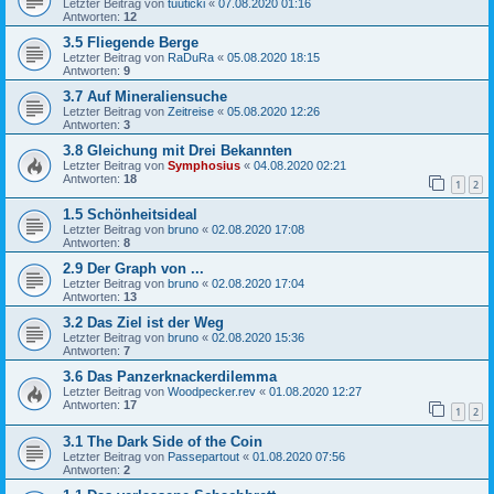
Letzter Beitrag von
tuuticki
«
07.08.2020 01:16
Antworten:
12
3.5 Fliegende Berge
Letzter Beitrag von
RaDuRa
«
05.08.2020 18:15
Antworten:
9
3.7 Auf Mineraliensuche
Letzter Beitrag von
Zeitreise
«
05.08.2020 12:26
Antworten:
3
3.8 Gleichung mit Drei Bekannten
Letzter Beitrag von
Symphosius
«
04.08.2020 02:21
Antworten:
18
1
2
1.5 Schönheitsideal
Letzter Beitrag von
bruno
«
02.08.2020 17:08
Antworten:
8
2.9 Der Graph von ...
Letzter Beitrag von
bruno
«
02.08.2020 17:04
Antworten:
13
3.2 Das Ziel ist der Weg
Letzter Beitrag von
bruno
«
02.08.2020 15:36
Antworten:
7
3.6 Das Panzerknackerdilemma
Letzter Beitrag von
Woodpecker.rev
«
01.08.2020 12:27
Antworten:
17
1
2
3.1 The Dark Side of the Coin
Letzter Beitrag von
Passepartout
«
01.08.2020 07:56
Antworten:
2