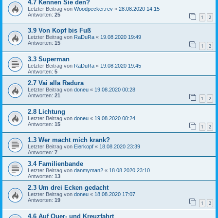
4.7 Kennen Sie den?
Letzter Beitrag von
Woodpecker.rev
«
28.08.2020 14:15
Antworten:
25
1
2
3.9 Von Kopf bis Fuß
Letzter Beitrag von
RaDuRa
«
19.08.2020 19:49
Antworten:
15
1
2
3.3 Superman
Letzter Beitrag von
RaDuRa
«
19.08.2020 19:45
Antworten:
5
2.7 Vai alla Radura
Letzter Beitrag von
doneu
«
19.08.2020 00:28
Antworten:
21
1
2
2.8 Lichtung
Letzter Beitrag von
doneu
«
19.08.2020 00:24
Antworten:
15
1
2
1.3 Wer macht mich krank?
Letzter Beitrag von
Eierkopf
«
18.08.2020 23:39
Antworten:
7
3.4 Familienbande
Letzter Beitrag von
danmyman2
«
18.08.2020 23:10
Antworten:
13
2.3 Um drei Ecken gedacht
Letzter Beitrag von
doneu
«
18.08.2020 17:07
Antworten:
19
1
2
4.6 Auf Quer- und Kreuzfahrt