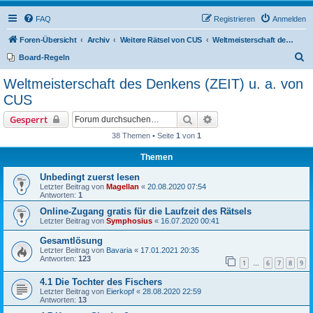
FAQ
Registrieren
Anmelden
Foren-Übersicht
Archiv
Weitere Rätsel von CUS
Weltmeisterschaft des Denkens (ZEIT) u. a. von CUS
S
Board-Regeln
u
Weltmeisterschaft des Denkens (ZEIT) u. a. von
c
CUS
h
Suche
Erweiterte Suche
Gesperrt
e
38 Themen • Seite
1
von
1
Themen
Unbedingt zuerst lesen
Letzter Beitrag von
Magellan
«
20.08.2020 07:54
Antworten:
1
Online-Zugang gratis für die Laufzeit des Rätsels
Letzter Beitrag von
Symphosius
«
16.07.2020 00:41
Gesamtlösung
Letzter Beitrag von
Bavaria
«
17.01.2021 20:35
Antworten:
123
1
6
7
8
9
…
4.1 Die Tochter des Fischers
Letzter Beitrag von
Eierkopf
«
28.08.2020 22:59
Antworten:
13