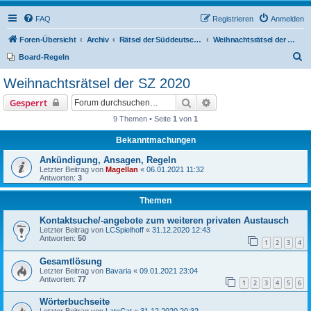
FAQ
Registrieren
Anmelden
Foren-Übersicht
Archiv
Rätsel der Süddeutschen Zeitung
Weihnachtsrätsel der SZ 2020
S
Board-Regeln
u
Weihnachtsrätsel der SZ 2020
c
Suche
Erweiterte Suche
Gesperrt
h
9 Themen • Seite
1
von
1
e
Bekanntmachungen
Ankündigung, Ansagen, Regeln
Letzter Beitrag von
Magellan
«
06.01.2021 11:32
Antworten:
3
Themen
Kontaktsuche/-angebote zum weiteren privaten Austausch
Letzter Beitrag von
LCSpielhoff
«
31.12.2020 12:43
Antworten:
50
1
2
3
4
Gesamtlösung
Letzter Beitrag von
Bavaria
«
09.01.2021 23:04
Antworten:
77
1
2
3
4
5
6
Wörterbuchseite