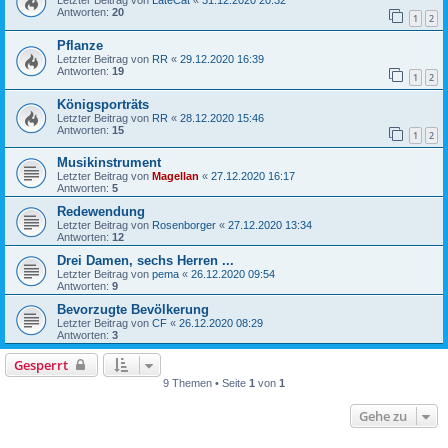
Letzter Beitrag von
LateCat
«
31.12.2020 20:32
Antworten:
20
1
2
Pflanze
Letzter Beitrag von
RR
«
29.12.2020 16:39
Antworten:
19
1
2
Königsporträts
Letzter Beitrag von
RR
«
28.12.2020 15:46
Antworten:
15
1
2
Musikinstrument
Letzter Beitrag von
Magellan
«
27.12.2020 16:17
Antworten:
5
Redewendung
Letzter Beitrag von
Rosenborger
«
27.12.2020 13:34
Antworten:
12
Drei Damen, sechs Herren ...
Letzter Beitrag von
pema
«
26.12.2020 09:54
Antworten:
9
Bevorzugte Bevölkerung
Letzter Beitrag von
CF
«
26.12.2020 08:29
Antworten:
3
Gesperrt
9 Themen • Seite
1
von
1
Gehe zu