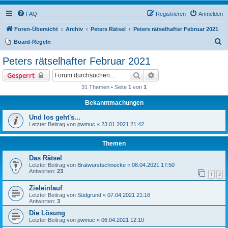
FAQ
Registrieren
Anmelden
Foren-Übersicht
Archiv
Peters Rätsel
Peters rätselhafter Februar 2021
S
Board-Regeln
u
Peters rätselhafter Februar 2021
c
Suche
Erweiterte Suche
Gesperrt
h
31 Themen • Seite
1
von
1
e
Bekanntmachungen
Und los geht's...
Letzter Beitrag von
pwmuc
«
23.01.2021 21:42
Themen
Das Rätsel
Letzter Beitrag von
Bratwurstschnecke
«
08.04.2021 17:50
Antworten:
23
1
2
Zieleinlauf
Letzter Beitrag von
Südgrund
«
07.04.2021 21:16
Antworten:
3
Die Lösung
Letzter Beitrag von
pwmuc
«
06.04.2021 12:10