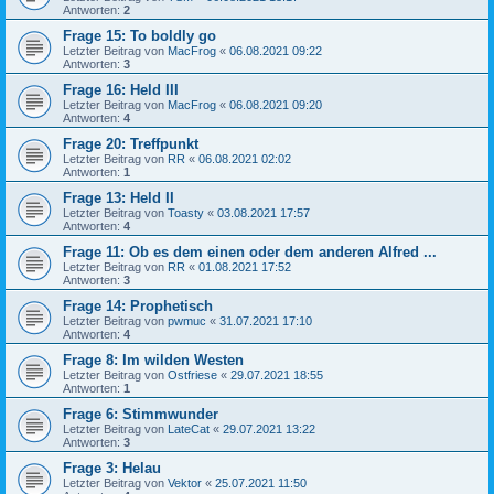
Antworten:
2
Frage 15: To boldly go
Letzter Beitrag von
MacFrog
«
06.08.2021 09:22
Antworten:
3
Frage 16: Held III
Letzter Beitrag von
MacFrog
«
06.08.2021 09:20
Antworten:
4
Frage 20: Treffpunkt
Letzter Beitrag von
RR
«
06.08.2021 02:02
Antworten:
1
Frage 13: Held II
Letzter Beitrag von
Toasty
«
03.08.2021 17:57
Antworten:
4
Frage 11: Ob es dem einen oder dem anderen Alfred ...
Letzter Beitrag von
RR
«
01.08.2021 17:52
Antworten:
3
Frage 14: Prophetisch
Letzter Beitrag von
pwmuc
«
31.07.2021 17:10
Antworten:
4
Frage 8: Im wilden Westen
Letzter Beitrag von
Ostfriese
«
29.07.2021 18:55
Antworten:
1
Frage 6: Stimmwunder
Letzter Beitrag von
LateCat
«
29.07.2021 13:22
Antworten:
3
Frage 3: Helau
Letzter Beitrag von
Vektor
«
25.07.2021 11:50