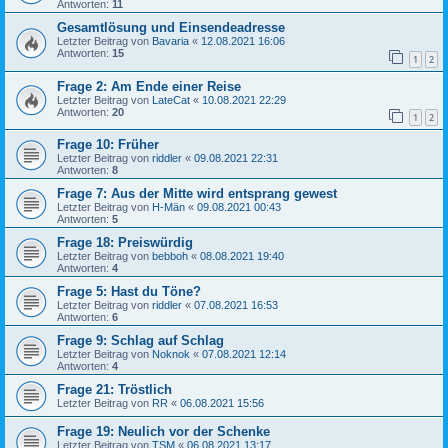
Antworten:
11
Gesamtlösung und Einsendeadresse
Letzter Beitrag von
Bavaria
«
12.08.2021 16:06
Antworten:
15
1
2
Frage 2: Am Ende einer Reise
Letzter Beitrag von
LateCat
«
10.08.2021 22:29
Antworten:
20
1
2
Frage 10: Früher
Letzter Beitrag von
riddler
«
09.08.2021 22:31
Antworten:
8
Frage 7: Aus der Mitte wird entsprang gewest
Letzter Beitrag von
H-Män
«
09.08.2021 00:43
Antworten:
5
Frage 18: Preiswürdig
Letzter Beitrag von
bebboh
«
08.08.2021 19:40
Antworten:
4
Frage 5: Hast du Töne?
Letzter Beitrag von
riddler
«
07.08.2021 16:53
Antworten:
6
Frage 9: Schlag auf Schlag
Letzter Beitrag von
Noknok
«
07.08.2021 12:14
Antworten:
4
Frage 21: Tröstlich
Letzter Beitrag von
RR
«
06.08.2021 15:56
Frage 19: Neulich vor der Schenke
Letzter Beitrag von
TSM
«
06.08.2021 13:17