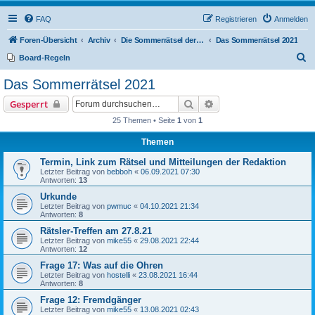
FAQ
Registrieren
Anmelden
Foren-Übersicht
Archiv
Die Sommerrätsel der Rätselnasen
Das Sommerrätsel 2021
S
Board-Regeln
u
Das Sommerrätsel 2021
c
Suche
Erweiterte Suche
Gesperrt
h
25 Themen • Seite
1
von
1
e
Themen
Termin, Link zum Rätsel und Mitteilungen der Redaktion
Letzter Beitrag von
bebboh
«
06.09.2021 07:30
Antworten:
13
Urkunde
Letzter Beitrag von
pwmuc
«
04.10.2021 21:34
Antworten:
8
Rätsler-Treffen am 27.8.21
Letzter Beitrag von
mike55
«
29.08.2021 22:44
Antworten:
12
Frage 17: Was auf die Ohren
Letzter Beitrag von
hostelli
«
23.08.2021 16:44
Antworten:
8
Frage 12: Fremdgänger
Letzter Beitrag von
mike55
«
13.08.2021 02:43