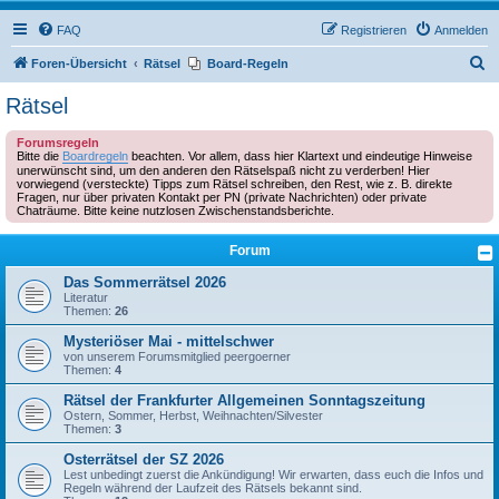
FAQ
Registrieren
Anmelden
S
Foren-Übersicht
Rätsel
Board-Regeln
u
Rätsel
c
Forumsregeln
h
Bitte die
Boardregeln
beachten. Vor allem, dass hier Klartext und eindeutige Hinweise
e
unerwünscht sind, um den anderen den Rätselspaß nicht zu verderben! Hier
vorwiegend (versteckte) Tipps zum Rätsel schreiben, den Rest, wie z. B. direkte
Fragen, nur über privaten Kontakt per PN (private Nachrichten) oder private
Chaträume. Bitte keine nutzlosen Zwischenstandsberichte.
Forum
Das Sommerrätsel 2026
Literatur
Themen:
26
Mysteriöser Mai - mittelschwer
von unserem Forumsmitglied peergoerner
Themen:
4
Rätsel der Frankfurter Allgemeinen Sonntagszeitung
Ostern, Sommer, Herbst, Weihnachten/Silvester
Themen:
3
Osterrätsel der SZ 2026
Lest unbedingt zuerst die Ankündigung! Wir erwarten, dass euch die Infos und
Regeln während der Laufzeit des Rätsels bekannt sind.