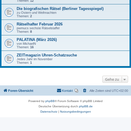
Themen:
12
Die biografischen Rätsel (Berliner Tagesspiegel)
zu Ostern und Weihnachten
Themen:
2
Rätselhafter Februar 2026
pwmucs sechste Rätselstaffel
Themen:
8
PALATINA (März 2026)
von MichaelN
Themen:
16
ZEITmagazin Uhren-Schatzsuche
Jedes Jahr im November
Themen:
1
Gehe zu
Foren-Übersicht
Kontakt
Alle Zeiten sind
UTC+02:00
Powered by
phpBB
® Forum Software © phpBB Limited
Deutsche Übersetzung durch
phpBB.de
Datenschutz
|
Nutzungsbedingungen