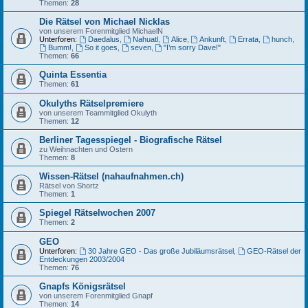
Themen:
28
Die Rätsel von Michael Nicklas
von unserem Forenmitglied MichaelN
Unterforen:
Daedalus
,
Nahuatl
,
Alice
,
Ankunft
,
Errata
,
hunch
,
Bumm!
,
So it goes
,
seven
,
"I’m sorry Dave!"
Themen:
66
Quinta Essentia
Themen:
61
Okulyths Rätselpremiere
von unserem Teammitglied Okulyth
Themen:
12
Berliner Tagesspiegel - Biografische Rätsel
zu Weihnachten und Ostern
Themen:
8
Wissen-Rätsel (nahaufnahmen.ch)
Rätsel von Shortz
Themen:
1
Spiegel Rätselwochen 2007
Themen:
2
GEO
Unterforen:
30 Jahre GEO - Das große Jubiläumsrätsel
,
GEO-Rätsel der
Entdeckungen 2003/2004
Themen:
76
Gnapfs Königsrätsel
von unserem Forenmitglied Gnapf
Themen:
14