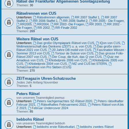
Rätsel der Frankfurter Allgemeinen Sonntagszeitung
Themen:
30
Rätselrennen von CUS
Unterforen:
Rätselrennen allgemein
,
RR 2007 Staffel 1
,
RR 2007
Staffel 2
,
RR 2006 Staffel 1
,
RR 2006 Staffel 2
,
RR 2005 - Die Fragen
,
RR2005
,
RR2004
,
RR 2003 -Die Fragen
,
RR 2003
,
RR 2002 -
Die Fragen
,
RR 2002
,
RR-Finale 2002
Themen:
269
Weitere Rätsel von CUS
Unterforen:
Das große Olympiapark-Rätsel von CUS
,
IQon von CUS
,
Weltmeisterschaft des Denkens (ZEIT) u. a. von CUS
,
Das große stern-
Rätsel 2021 von CUS
,
20 Jahre DB mobil von CUS
,
Faszination Wissen -
Sommer 2013 von CUS
,
Tortour de Suisse von CUS
,
Das grosse Folio-
Rätsel 2007 von CUS
,
Der Coup, die Kuh, das Q von CUS
,
Quiz me
Amadeus von CUS
,
KNobelpreis 2006 von CUS
,
KNobelpreis 2005 von
CUS
,
KNobelpreis 2004 von CUS
,
MZ und CUS bei STERN
,
Schatzmarathon von Pro Sieben (CUS)
Themen:
270
ZEITmagazin Uhren-Schatzsuche
Jedes Jahr Anfang November
Themen:
5
Peters Rätsel
von unserem Teammitglied pwmuc
Unterforen:
Peters nachgemachtes SZ-Rätsel 2020
,
Peters rätselhafter
Februar 2021
,
Rätselhaftes Februarmenü 2022
,
Peters Rätsel von A bis
Z 2023
,
Februar Undercover 2024
Themen:
85
bebbohs Rätsel
von unserem Teammitglied bebboh
Unterforen:
bebbohs erste Rätselsafari
,
bebbohs zweites Rätsel