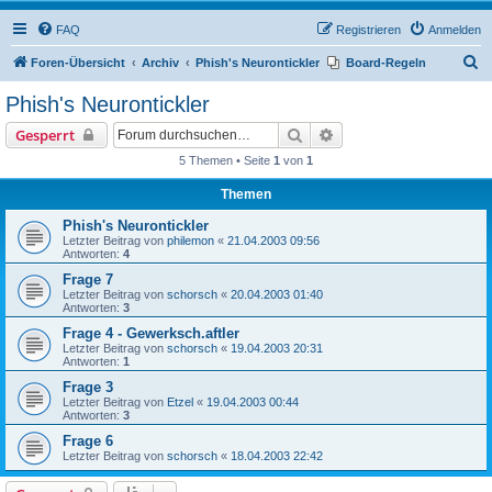
FAQ
Registrieren
Anmelden
S
Foren-Übersicht
Archiv
Phish's Neurontickler
Board-Regeln
u
Phish's Neurontickler
c
Suche
Erweiterte Suche
Gesperrt
h
5 Themen • Seite
1
von
1
e
Themen
Phish's Neurontickler
Letzter Beitrag von
philemon
«
21.04.2003 09:56
Antworten:
4
Frage 7
Letzter Beitrag von
schorsch
«
20.04.2003 01:40
Antworten:
3
Frage 4 - Gewerksch.aftler
Letzter Beitrag von
schorsch
«
19.04.2003 20:31
Antworten:
1
Frage 3
Letzter Beitrag von
Etzel
«
19.04.2003 00:44
Antworten:
3
Frage 6
Letzter Beitrag von
schorsch
«
18.04.2003 22:42