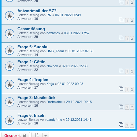
Antworten:
20
1
2
Antwortmail der SZ?
Letzter Beitrag von
RR
«
06.01.2022 00:49
Antworten:
16
1
2
Gesamtlösung
Letzter Beitrag von
noxamox
«
03.01.2022 17:57
Antworten:
29
1
2
Frage 5: Sudoku
Letzter Beitrag von
UMS_Team
«
03.01.2022 07:58
Antworten:
14
Frage 2: Göttin
Letzter Beitrag von
Noknok
«
02.01.2022 15:33
Antworten:
22
1
2
Frage 4: Tropfen
Letzter Beitrag von
Katja
«
02.01.2022 00:23
Antworten:
17
1
2
Frage 3: Musikstück
Letzter Beitrag von
Dorfmichel
«
29.12.2021 20:15
Antworten:
16
1
2
Frage 6: Inseln
Letzter Beitrag von
candy4me
«
29.12.2021 14:41
Antworten:
16
1
2
Gesperrt