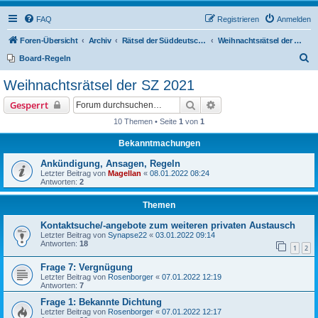
FAQ
Registrieren
Anmelden
Foren-Übersicht
Archiv
Rätsel der Süddeutschen Zeitung
Weihnachtsrätsel der SZ 2021
S
Board-Regeln
u
Weihnachtsrätsel der SZ 2021
c
Suche
Erweiterte Suche
Gesperrt
h
10 Themen • Seite
1
von
1
e
Bekanntmachungen
Ankündigung, Ansagen, Regeln
Letzter Beitrag von
Magellan
«
08.01.2022 08:24
Antworten:
2
Themen
Kontaktsuche/-angebote zum weiteren privaten Austausch
Letzter Beitrag von
Synapse22
«
03.01.2022 09:14
Antworten:
18
1
2
Frage 7: Vergnügung
Letzter Beitrag von
Rosenborger
«
07.01.2022 12:19
Antworten:
7
Frage 1: Bekannte Dichtung
Letzter Beitrag von
Rosenborger
«
07.01.2022 12:17