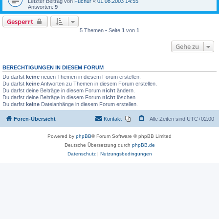
Letzter Beitrag von
Fuchur
«
01.08.2003 14:55
Antworten:
9
Gesperrt
5 Themen • Seite
1
von
1
Gehe zu
BERECHTIGUNGEN IN DIESEM FORUM
Du darfst
keine
neuen Themen in diesem Forum erstellen.
Du darfst
keine
Antworten zu Themen in diesem Forum erstellen.
Du darfst deine Beiträge in diesem Forum
nicht
ändern.
Du darfst deine Beiträge in diesem Forum
nicht
löschen.
Du darfst
keine
Dateianhänge in diesem Forum erstellen.
Foren-Übersicht
Kontakt
Alle Zeiten sind
UTC+02:00
Powered by
phpBB
® Forum Software © phpBB Limited
Deutsche Übersetzung durch
phpBB.de
Datenschutz
|
Nutzungsbedingungen