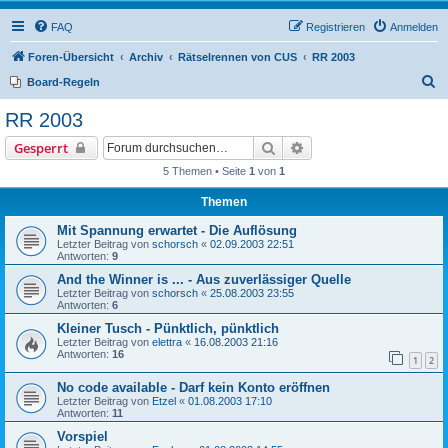
FAQ
Registrieren
Anmelden
Foren-Übersicht
Archiv
Rätselrennen von CUS
RR 2003
S
Board-Regeln
u
RR 2003
c
Suche
Erweiterte Suche
Gesperrt
h
5 Themen • Seite
1
von
1
e
Themen
Mit Spannung erwartet - Die Auflösung
Letzter Beitrag von
schorsch
«
02.09.2003 22:51
Antworten:
9
And the Winner is ... - Aus zuverlässiger Quelle
Letzter Beitrag von
schorsch
«
25.08.2003 23:55
Antworten:
6
Kleiner Tusch - Pünktlich, pünktlich
Letzter Beitrag von
elettra
«
16.08.2003 21:16
Antworten:
16
1
2
No code available - Darf kein Konto eröffnen
Letzter Beitrag von
Etzel
«
01.08.2003 17:10
Antworten:
11
Vorspiel