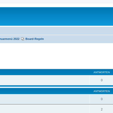
bruarmenü 2022
Board-Regeln
te Suche
ANTWORTEN
0
ANTWORTEN
0
2