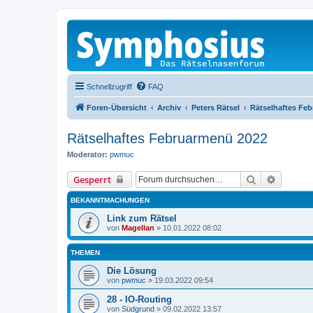
Schnellzugriff
FAQ
Foren-Übersicht
Archiv
Peters Rätsel
Rätselhaftes Fe
Rätselhaftes Februarmenü 2022
Moderator:
pwmuc
Suche
Erweiter
Gesperrt
BEKANNTMACHUNGEN
Link zum Rätsel
von
Magellan
»
10.01.2022 08:02
THEMEN
Die Lösung
von
pwmuc
»
19.03.2022 09:54
28 - IO-Routing
von
Südgrund
»
09.02.2022 13:57