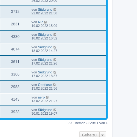
26.02.2022 20:00
von
Südgrund
3712
22.02.2022 21:38
von
RR
2831
19.02.2022 15:09
von
Südgrund
4330
18.02.2022 16:32
von
Südgrund
4674
18.02.2022 14:27
von
Südgrund
3611
17.02.2022 21:26
von
Südgrund
3366
17.02.2022 18:37
von
Ostfriese
2988
13.02.2022 21:36
von
aero
4143
13.02.2022 21:27
von
Südgrund
3928
30.01.2022 19:07
33 Themen • Seite
1
von
1
Gehe zu