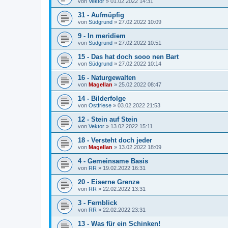
von
Vektor
»
01.02.2022 14:31
31 - Aufmüpfig
von
Südgrund
»
27.02.2022 10:09
9 - In meridiem
von
Südgrund
»
27.02.2022 10:51
15 - Das hat doch sooo nen Bart
von
Südgrund
»
27.02.2022 10:14
16 - Naturgewalten
von
Magellan
»
25.02.2022 08:47
14 - Bilderfolge
von
Ostfriese
»
03.02.2022 21:53
12 - Stein auf Stein
von
Vektor
»
13.02.2022 15:11
18 - Versteht doch jeder
von
Magellan
»
13.02.2022 18:09
4 - Gemeinsame Basis
von
RR
»
19.02.2022 16:31
20 - Eiserne Grenze
von
RR
»
22.02.2022 13:31
3 - Fernblick
von
RR
»
22.02.2022 23:31
13 - Was für ein Schinken!