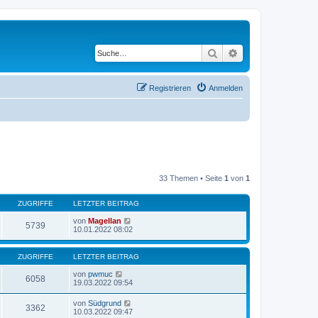
Suche
Erweiterte Suche
Registrieren
Anmelden
33 Themen • Seite
1
von
1
ZUGRIFFE
LETZTER BEITRAG
von
Magellan
5739
10.01.2022 08:02
ZUGRIFFE
LETZTER BEITRAG
von
pwmuc
6058
19.03.2022 09:54
von
Südgrund
3362
10.03.2022 09:47