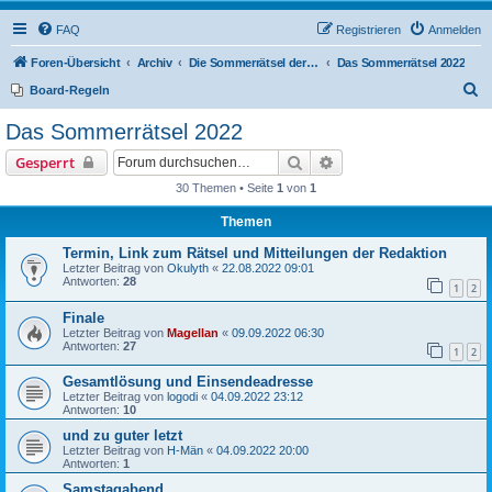
FAQ
Registrieren
Anmelden
Foren-Übersicht
Archiv
Die Sommerrätsel der Rätselnasen
Das Sommerrätsel 2022
S
Board-Regeln
u
Das Sommerrätsel 2022
c
Suche
Erweiterte Suche
Gesperrt
h
30 Themen • Seite
1
von
1
e
Themen
Termin, Link zum Rätsel und Mitteilungen der Redaktion
Letzter Beitrag von
Okulyth
«
22.08.2022 09:01
Antworten:
28
1
2
Finale
Letzter Beitrag von
Magellan
«
09.09.2022 06:30
Antworten:
27
1
2
Gesamtlösung und Einsendeadresse
Letzter Beitrag von
logodi
«
04.09.2022 23:12
Antworten:
10
und zu guter letzt
Letzter Beitrag von
H-Män
«
04.09.2022 20:00
Antworten:
1
Samstagabend