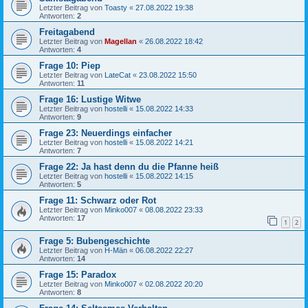
Letzter Beitrag von
Toasty
«
27.08.2022 19:38
Antworten:
2
Freitagabend
Letzter Beitrag von
Magellan
«
26.08.2022 18:42
Antworten:
4
Frage 10: Piep
Letzter Beitrag von
LateCat
«
23.08.2022 15:50
Antworten:
11
Frage 16: Lustige Witwe
Letzter Beitrag von
hostelli
«
15.08.2022 14:33
Antworten:
9
Frage 23: Neuerdings einfacher
Letzter Beitrag von
hostelli
«
15.08.2022 14:21
Antworten:
7
Frage 22: Ja hast denn du die Pfanne heiß
Letzter Beitrag von
hostelli
«
15.08.2022 14:15
Antworten:
5
Frage 11: Schwarz oder Rot
Letzter Beitrag von
Minko007
«
08.08.2022 23:33
Antworten:
17
1
2
Frage 5: Bubengeschichte
Letzter Beitrag von
H-Män
«
06.08.2022 22:27
Antworten:
14
Frage 15: Paradox
Letzter Beitrag von
Minko007
«
02.08.2022 20:20
Antworten:
8