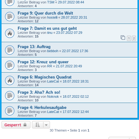
Letzter Beitrag von
TSM
«
29.07.2022 08:44
Antworten:
4
Frage 9: Quer durch die Welt
Letzter Beitrag von
hostelli
«
28.07.2022 20:31
Antworten:
12
Frage 7: Damit es uns gut geht
Letzter Beitrag von
tinu
«
23.07.2022 07:29
Antworten:
15
1
2
Frage 13: Auftrag
Letzter Beitrag von
bebboh
«
22.07.2022 17:36
Antworten:
5
Frage 12: Kreuz und queer
Letzter Beitrag von
RR
«
21.07.2022 20:49
Antworten:
3
Frage 6: Magisches Quadrat
Letzter Beitrag von
LateCat
«
18.07.2022 18:31
Antworten:
14
Frage 3: Aha? Ach so!
Letzter Beitrag von
Noknok
«
18.07.2022 02:12
Antworten:
10
Frage 4: Herkulesaufgabe
Letzter Beitrag von
LateCat
«
17.07.2022 12:44
Antworten:
7
Gesperrt
30 Themen • Seite
1
von
1