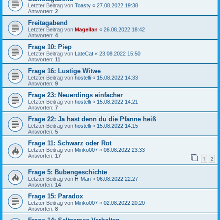
Letzter Beitrag von
Toasty
«
27.08.2022 19:38
Antworten:
2
Freitagabend
Letzter Beitrag von
Magellan
«
26.08.2022 18:42
Antworten:
4
Frage 10: Piep
Letzter Beitrag von
LateCat
«
23.08.2022 15:50
Antworten:
11
Frage 16: Lustige Witwe
Letzter Beitrag von
hostelli
«
15.08.2022 14:33
Antworten:
9
Frage 23: Neuerdings einfacher
Letzter Beitrag von
hostelli
«
15.08.2022 14:21
Antworten:
7
Frage 22: Ja hast denn du die Pfanne heiß
Letzter Beitrag von
hostelli
«
15.08.2022 14:15
Antworten:
5
Frage 11: Schwarz oder Rot
Letzter Beitrag von
Minko007
«
08.08.2022 23:33
Antworten:
17
1
2
Frage 5: Bubengeschichte
Letzter Beitrag von
H-Män
«
06.08.2022 22:27
Antworten:
14
Frage 15: Paradox
Letzter Beitrag von
Minko007
«
02.08.2022 20:20
Antworten:
8