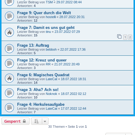
Letzter Beitrag von
TSM
«
29.07.2022 08:44
Antworten:
4
Frage 9: Quer durch die Welt
Letzter Beitrag von
hostelli
«
28.07.2022 20:31
Antworten:
12
Frage 7: Damit es uns gut geht
Letzter Beitrag von
tinu
«
23.07.2022 07:29
Antworten:
15
1
2
Frage 13: Auftrag
Letzter Beitrag von
bebboh
«
22.07.2022 17:36
Antworten:
5
Frage 12: Kreuz und queer
Letzter Beitrag von
RR
«
21.07.2022 20:49
Antworten:
3
Frage 6: Magisches Quadrat
Letzter Beitrag von
LateCat
«
18.07.2022 18:31
Antworten:
14
Frage 3: Aha? Ach so!
Letzter Beitrag von
Noknok
«
18.07.2022 02:12
Antworten:
10
Frage 4: Herkulesaufgabe
Letzter Beitrag von
LateCat
«
17.07.2022 12:44
Antworten:
7
Gesperrt
30 Themen • Seite
1
von
1