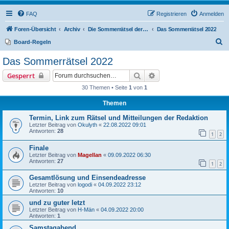
FAQ
Registrieren
Anmelden
Foren-Übersicht
Archiv
Die Sommerrätsel der Rätselnasen
Das Sommerrätsel 2022
S
Board-Regeln
u
Das Sommerrätsel 2022
c
Suche
Erweiterte Suche
Gesperrt
h
30 Themen • Seite
1
von
1
e
Themen
Termin, Link zum Rätsel und Mitteilungen der Redaktion
Letzter Beitrag von
Okulyth
«
22.08.2022 09:01
Antworten:
28
1
2
Finale
Letzter Beitrag von
Magellan
«
09.09.2022 06:30
Antworten:
27
1
2
Gesamtlösung und Einsendeadresse
Letzter Beitrag von
logodi
«
04.09.2022 23:12
Antworten:
10
und zu guter letzt
Letzter Beitrag von
H-Män
«
04.09.2022 20:00
Antworten:
1
Samstagabend