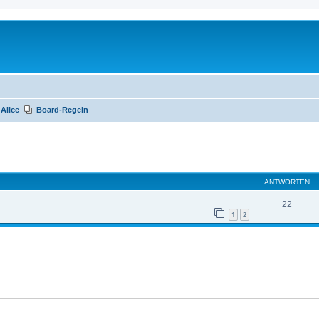
Alice
Board-Regeln
te Suche
ANTWORTEN
22
1
2