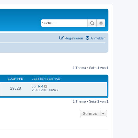
Suche
Erweiterte Suche
Registrieren
Anmelden
1 Thema • Seite
1
von
1
ZUGRIFFE
LETZTER BEITRAG
von
RR
29828
23.01.2015 00:43
1 Thema • Seite
1
von
1
Gehe zu