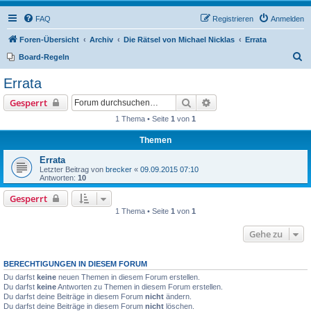
FAQ
Registrieren
Anmelden
Foren-Übersicht
Archiv
Die Rätsel von Michael Nicklas
Errata
S
Board-Regeln
u
Errata
c
Suche
Erweiterte Suche
Gesperrt
h
1 Thema • Seite
1
von
1
e
Themen
Errata
Letzter Beitrag von
brecker
«
09.09.2015 07:10
Antworten:
10
Gesperrt
1 Thema • Seite
1
von
1
Gehe zu
BERECHTIGUNGEN IN DIESEM FORUM
Du darfst
keine
neuen Themen in diesem Forum erstellen.
Du darfst
keine
Antworten zu Themen in diesem Forum erstellen.
Du darfst deine Beiträge in diesem Forum
nicht
ändern.
Du darfst deine Beiträge in diesem Forum
nicht
löschen.