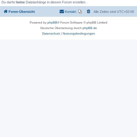
Du darfst
keine
Dateianhänge in diesem Forum erstellen.
Foren-Übersicht
Kontakt
Alle Zeiten sind
UTC+02:00
Powered by
phpBB
® Forum Software © phpBB Limited
Deutsche Übersetzung durch
phpBB.de
Datenschutz
|
Nutzungsbedingungen