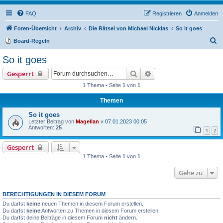
FAQ
Registrieren
Anmelden
Foren-Übersicht
Archiv
Die Rätsel von Michael Nicklas
So it goes
S
Board-Regeln
u
So it goes
c
Suche
Erweiterte Suche
Gesperrt
h
1 Thema • Seite
1
von
1
e
Themen
So it goes
Letzter Beitrag von
Magellan
«
07.01.2023 00:05
Antworten:
25
1
2
Gesperrt
1 Thema • Seite
1
von
1
Gehe zu
BERECHTIGUNGEN IN DIESEM FORUM
Du darfst
keine
neuen Themen in diesem Forum erstellen.
Du darfst
keine
Antworten zu Themen in diesem Forum erstellen.
Du darfst deine Beiträge in diesem Forum
nicht
ändern.