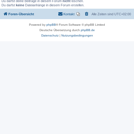
Du darfst deine Beiträge in diesem Forum
nicht
löschen.
Du darfst
keine
Dateianhänge in diesem Forum erstellen.
Foren-Übersicht
Kontakt
Alle Zeiten sind
UTC+02:00
Powered by
phpBB
® Forum Software © phpBB Limited
Deutsche Übersetzung durch
phpBB.de
Datenschutz
|
Nutzungsbedingungen