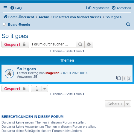
FAQ
Registrieren
Anmelden
Foren-Übersicht
Archiv
Die Rätsel von Michael Nicklas
So it goes
S
Board-Regeln
u
So it goes
c
Suche
Erweiterte Suche
Gesperrt
h
1 Thema • Seite
1
von
1
e
Themen
So it goes
Letzter Beitrag von
Magellan
«
07.01.2023 00:05
Antworten:
25
1
2
Gesperrt
1 Thema • Seite
1
von
1
Gehe zu
BERECHTIGUNGEN IN DIESEM FORUM
Du darfst
keine
neuen Themen in diesem Forum erstellen.
Du darfst
keine
Antworten zu Themen in diesem Forum erstellen.
Du darfst deine Beiträge in diesem Forum
nicht
ändern.