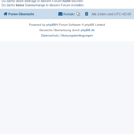
Du darfst deine Beiträge in diesem Forum
nicht
löschen.
Du darfst
keine
Dateianhänge in diesem Forum erstellen.
Foren-Übersicht
Kontakt
Alle Zeiten sind
UTC+02:00
Powered by
phpBB
® Forum Software © phpBB Limited
Deutsche Übersetzung durch
phpBB.de
Datenschutz
|
Nutzungsbedingungen