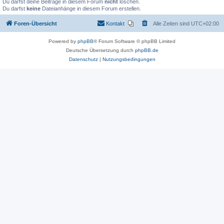
Du darfst deine Beiträge in diesem Forum
nicht
löschen.
Du darfst
keine
Dateianhänge in diesem Forum erstellen.
Foren-Übersicht
Kontakt
Alle Zeiten sind
UTC+02:00
Powered by
phpBB
® Forum Software © phpBB Limited
Deutsche Übersetzung durch
phpBB.de
Datenschutz
|
Nutzungsbedingungen