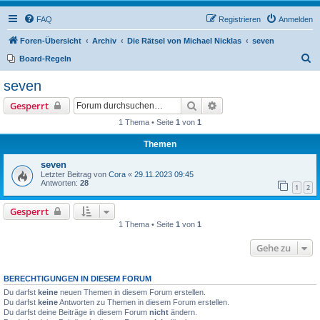
FAQ
Registrieren
Anmelden
Foren-Übersicht
Archiv
Die Rätsel von Michael Nicklas
seven
S
Board-Regeln
u
seven
c
Suche
Erweiterte Suche
Gesperrt
h
1 Thema • Seite
1
von
1
e
Themen
seven
Letzter Beitrag von
Cora
«
29.11.2023 09:45
Antworten:
28
1
2
Gesperrt
1 Thema • Seite
1
von
1
Gehe zu
BERECHTIGUNGEN IN DIESEM FORUM
Du darfst
keine
neuen Themen in diesem Forum erstellen.
Du darfst
keine
Antworten zu Themen in diesem Forum erstellen.
Du darfst deine Beiträge in diesem Forum
nicht
ändern.