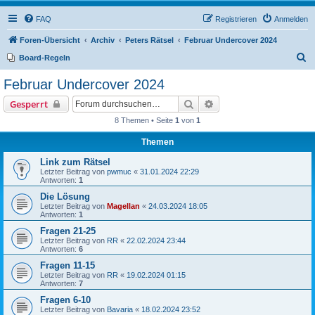
FAQ
Registrieren
Anmelden
Foren-Übersicht
Archiv
Peters Rätsel
Februar Undercover 2024
S
Board-Regeln
u
Februar Undercover 2024
c
Suche
Erweiterte Suche
Gesperrt
h
8 Themen • Seite
1
von
1
e
Themen
Link zum Rätsel
Letzter Beitrag von
pwmuc
«
31.01.2024 22:29
Antworten:
1
Die Lösung
Letzter Beitrag von
Magellan
«
24.03.2024 18:05
Antworten:
1
Fragen 21-25
Letzter Beitrag von
RR
«
22.02.2024 23:44
Antworten:
6
Fragen 11-15
Letzter Beitrag von
RR
«
19.02.2024 01:15
Antworten:
7
Fragen 6-10
Letzter Beitrag von
Bavaria
«
18.02.2024 23:52