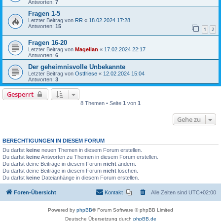
Antworten:
7
Fragen 1-5
Letzter Beitrag von
RR
«
18.02.2024 17:28
Antworten:
15
1
2
Fragen 16-20
Letzter Beitrag von
Magellan
«
17.02.2024 22:17
Antworten:
6
Der geheimnisvolle Unbekannte
Letzter Beitrag von
Ostfriese
«
12.02.2024 15:04
Antworten:
3
Gesperrt
8 Themen • Seite
1
von
1
Gehe zu
BERECHTIGUNGEN IN DIESEM FORUM
Du darfst
keine
neuen Themen in diesem Forum erstellen.
Du darfst
keine
Antworten zu Themen in diesem Forum erstellen.
Du darfst deine Beiträge in diesem Forum
nicht
ändern.
Du darfst deine Beiträge in diesem Forum
nicht
löschen.
Du darfst
keine
Dateianhänge in diesem Forum erstellen.
Foren-Übersicht
Kontakt
Alle Zeiten sind
UTC+02:00
Powered by
phpBB
® Forum Software © phpBB Limited
Deutsche Übersetzung durch
phpBB.de