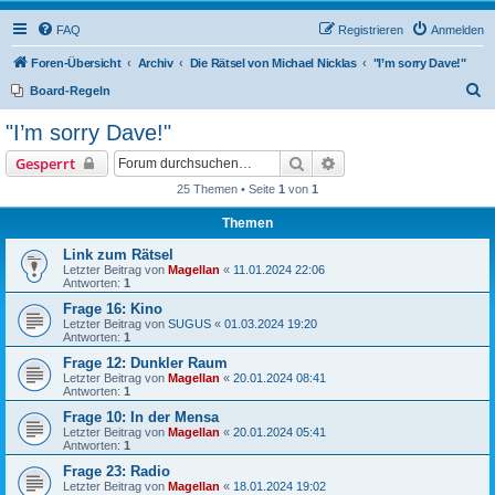
FAQ
Registrieren
Anmelden
Foren-Übersicht
Archiv
Die Rätsel von Michael Nicklas
"I’m sorry Dave!"
S
Board-Regeln
u
"I’m sorry Dave!"
c
Suche
Erweiterte Suche
Gesperrt
h
25 Themen • Seite
1
von
1
e
Themen
Link zum Rätsel
Letzter Beitrag von
Magellan
«
11.01.2024 22:06
Antworten:
1
Frage 16: Kino
Letzter Beitrag von
SUGUS
«
01.03.2024 19:20
Antworten:
1
Frage 12: Dunkler Raum
Letzter Beitrag von
Magellan
«
20.01.2024 08:41
Antworten:
1
Frage 10: In der Mensa
Letzter Beitrag von
Magellan
«
20.01.2024 05:41
Antworten:
1
Frage 23: Radio
Letzter Beitrag von
Magellan
«
18.01.2024 19:02