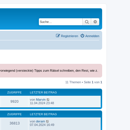
Suche
Erweiterte Suche
Registrieren
Anmelden
vorwiegend (versteckte) Tipps zum Rätsel schreiben, den Rest, wie z.
11 Themen • Seite
1
von
1
ZUGRIFFE
LETZTER BEITRAG
von
Marvin
9920
11.04.2024 23:48
ZUGRIFFE
LETZTER BEITRAG
von
deram
36813
07.04.2024 16:49