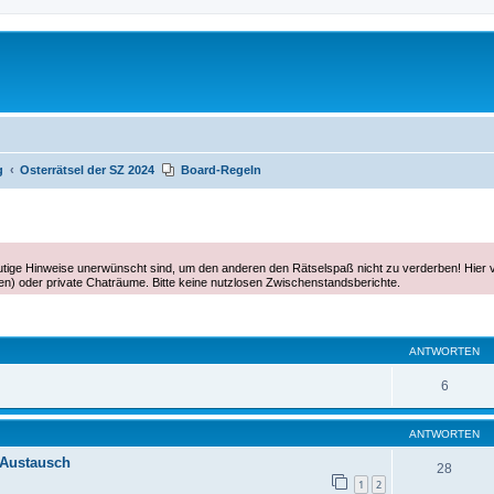
g
Osterrätsel der SZ 2024
Board-Regeln
eutige Hinweise unerwünscht sind, um den anderen den Rätselspaß nicht zu verderben! Hier 
ten) oder private Chaträume. Bitte keine nutzlosen Zwischenstandsberichte.
te Suche
ANTWORTEN
6
ANTWORTEN
 Austausch
28
1
2