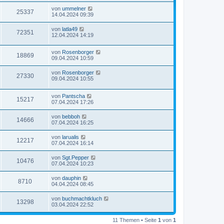
von
ummelner
25337
14.04.2024 09:39
von
latla49
72351
12.04.2024 14:19
von
Rosenborger
18869
09.04.2024 10:59
von
Rosenborger
27330
09.04.2024 10:55
von
Pantscha
15217
07.04.2024 17:26
von
bebboh
14666
07.04.2024 16:25
von
larualis
12217
07.04.2024 16:14
von
Sgt.Pepper
10476
07.04.2024 10:23
von
dauphin
8710
04.04.2024 08:45
von
buchmachtkluch
13298
03.04.2024 22:52
11 Themen • Seite
1
von
1