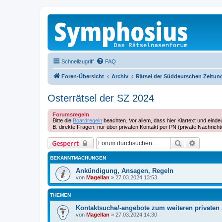
Schnellzugriff
FAQ
Foren-Übersicht
Archiv
Rätsel der Süddeutschen Zeitun
Osterrätsel der SZ 2024
Forumsregeln
Bitte die
Boardregeln
beachten. Vor allem, dass hier Klartext und eind
B. direkte Fragen, nur über privaten Kontakt per PN (private Nachrich
Suche
Erweiter
Gesperrt
BEKANNTMACHUNGEN
Ankündigung, Ansagen, Regeln
von
Magellan
»
27.03.2024 13:53
THEMEN
Kontaktsuche/-angebote zum weiteren privaten
von
Magellan
»
27.03.2024 14:30