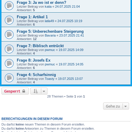
Frage 3: Ja wo ist er denn?
Letzter Beitrag von
katia
«
24.07.2025 21:04
Antworten:
5
Frage 1: Artikel 1
Letzter Beitrag von
latla49
«
24.07.2025 10:19
Antworten:
6
Frage 5: Unberechenbare Steigerung
Letzter Beitrag von
Bavaria
«
23.07.2025 21:41
Antworten:
12
Frage 7: Biblisch entrückt
Letzter Beitrag von
pwmuc
«
19.07.2025 14:09
Antworten:
4
Frage 8: Josefs Ex
Letzter Beitrag von
pwmuc
«
19.07.2025 14:05
Antworten:
6
Frage 4: Scharfsinnig
Letzter Beitrag von
Toasty
«
19.07.2025 13:07
Antworten:
4
Gesperrt
28 Themen • Seite
1
von
1
Gehe zu
BERECHTIGUNGEN IN DIESEM FORUM
Du darfst
keine
neuen Themen in diesem Forum erstellen.
Du darfst
keine
Antworten zu Themen in diesem Forum erstellen.