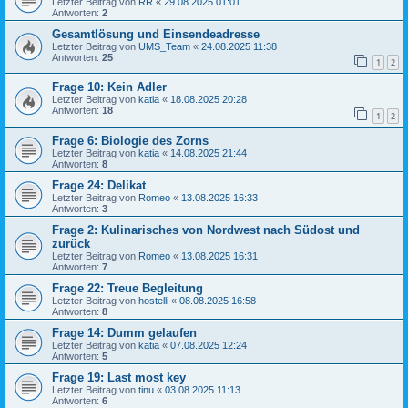
Letzter Beitrag von
RR
«
29.08.2025 01:01
Antworten:
2
Gesamtlösung und Einsendeadresse
Letzter Beitrag von
UMS_Team
«
24.08.2025 11:38
Antworten:
25
1
2
Frage 10: Kein Adler
Letzter Beitrag von
katia
«
18.08.2025 20:28
Antworten:
18
1
2
Frage 6: Biologie des Zorns
Letzter Beitrag von
katia
«
14.08.2025 21:44
Antworten:
8
Frage 24: Delikat
Letzter Beitrag von
Romeo
«
13.08.2025 16:33
Antworten:
3
Frage 2: Kulinarisches von Nordwest nach Südost und
zurück
Letzter Beitrag von
Romeo
«
13.08.2025 16:31
Antworten:
7
Frage 22: Treue Begleitung
Letzter Beitrag von
hostelli
«
08.08.2025 16:58
Antworten:
8
Frage 14: Dumm gelaufen
Letzter Beitrag von
katia
«
07.08.2025 12:24
Antworten:
5
Frage 19: Last most key
Letzter Beitrag von
tinu
«
03.08.2025 11:13
Antworten:
6