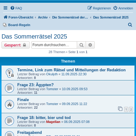
FAQ
Registrieren
Anmelden
Foren-Übersicht
Archiv
Die Sommerrätsel der Rätselnasen
Das Sommerrätsel 2025
S
Board-Regeln
u
Das Sommerrätsel 2025
c
Suche
Erweiterte Suche
Gesperrt
h
28 Themen • Seite
1
von
1
e
Themen
Termine, Link zum Rätsel und Mitteilungen der Redaktion
Letzter Beitrag von
Okulyth
«
11.09.2025 22:30
Antworten:
8
Frage 23: Ägypten?
Letzter Beitrag von
Tomster
«
10.09.2025 09:53
Antworten:
11
Finale
Letzter Beitrag von
Tomster
«
09.09.2025 11:22
Antworten:
22
1
2
Frage 18: bitter, bier und tod
Letzter Beitrag von
Magellan
«
06.09.2025 07:08
Antworten:
8
Freitagabend