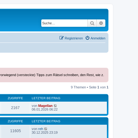
Suche
Erweiterte Suche
Registrieren
Anmelden
vorwiegend (versteckte) Tipps zum Rätsel schreiben, den Rest, wie z.
9 Themen • Seite
1
von
1
ZUGRIFFE
LETZTER BEITRAG
von
Magellan
2167
06.01.2026 06:22
ZUGRIFFE
LETZTER BEITRAG
von
reh
11605
30.12.2025 23:19