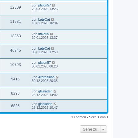
von
platon57
12309
25.03.2026 13:26
von
LateCat
11931
10.01.2026 16:34
von
mike55
18363
10.01.2026 13:37
von
LateCat
46345
08.01.2026 17:59
von
platon57
10793
08.01.2026 06:20
von
Ararazinha
9416
30.12.2025 20:35
von
glasladen
8293
28.12.2025 14:02
von
glasladen
6826
28.12.2025 10:47
9 Themen • Seite
1
von
1
Gehe zu