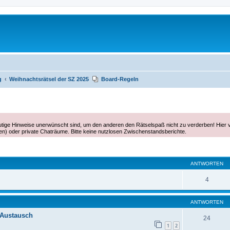
g
Weihnachtsrätsel der SZ 2025
Board-Regeln
eutige Hinweise unerwünscht sind, um den anderen den Rätselspaß nicht zu verderben! Hier 
ten) oder private Chaträume. Bitte keine nutzlosen Zwischenstandsberichte.
te Suche
ANTWORTEN
4
ANTWORTEN
 Austausch
24
1
2