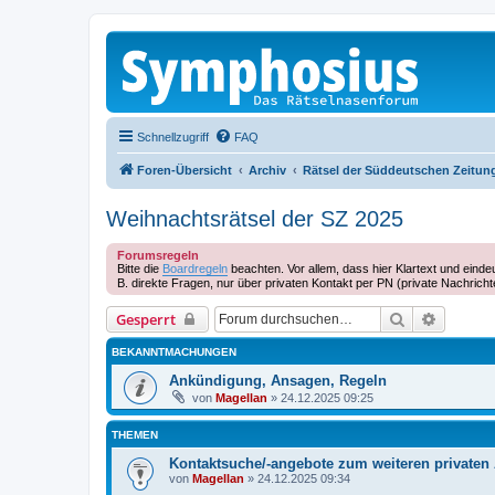
Schnellzugriff
FAQ
Foren-Übersicht
Archiv
Rätsel der Süddeutschen Zeitun
Weihnachtsrätsel der SZ 2025
Forumsregeln
Bitte die
Boardregeln
beachten. Vor allem, dass hier Klartext und eind
B. direkte Fragen, nur über privaten Kontakt per PN (private Nachrich
Suche
Erweiter
Gesperrt
BEKANNTMACHUNGEN
Ankündigung, Ansagen, Regeln
von
Magellan
»
24.12.2025 09:25
THEMEN
Kontaktsuche/-angebote zum weiteren privaten
von
Magellan
»
24.12.2025 09:34