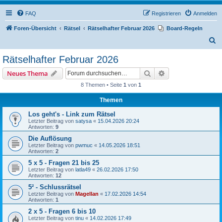
FAQ
Registrieren
Anmelden
Foren-Übersicht
Rätsel
Rätselhafter Februar 2026
Board-Regeln
S
u
Rätselhafter Februar 2026
c
Suche
Erweiterte Suche
Neues Thema
h
8 Themen • Seite
1
von
1
e
Themen
Los geht's - Link zum Rätsel
Letzter Beitrag von
satysa
«
15.04.2026 20:24
Antworten:
9
Die Auflösung
Letzter Beitrag von
pwmuc
«
14.05.2026 18:51
Antworten:
2
5 x 5 - Fragen 21 bis 25
Letzter Beitrag von
latla49
«
26.02.2026 17:50
Antworten:
12
5² - Schlussrätsel
Letzter Beitrag von
Magellan
«
17.02.2026 14:54
Antworten:
1
2 x 5 - Fragen 6 bis 10
Letzter Beitrag von
tinu
«
14.02.2026 17:49