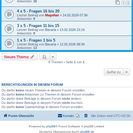
Antworten:
16
1
2
4 x 5 - Fragen 16 bis 20
Letzter Beitrag von
Magellan
«
14.02.2026 07:36
Antworten:
9
3 x 5 - Fragen 11 bis 15
Letzter Beitrag von
Bavaria
«
13.02.2026 23:19
Antworten:
9
1 x 5 - Fragen 1 bis 5
Letzter Beitrag von
Bavaria
«
12.02.2026 08:34
Antworten:
13
Neues Thema
8 Themen • Seite
1
von
1
Gehe zu
BERECHTIGUNGEN IN DIESEM FORUM
Du darfst
keine
neuen Themen in diesem Forum erstellen.
Du darfst
keine
Antworten zu Themen in diesem Forum erstellen.
Du darfst deine Beiträge in diesem Forum
nicht
ändern.
Du darfst deine Beiträge in diesem Forum
nicht
löschen.
Du darfst
keine
Dateianhänge in diesem Forum erstellen.
Foren-Übersicht
Kontakt
Alle Zeiten sind
UTC+02:00
Powered by
phpBB
® Forum Software © phpBB Limited
Deutsche Übersetzung durch
phpBB.de