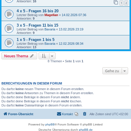
Antworten:
16
1
2
4 x 5 - Fragen 16 bis 20
Letzter Beitrag von
Magellan
«
14.02.2026 07:36
Antworten:
9
3 x 5 - Fragen 11 bis 15
Letzter Beitrag von
Bavaria
«
13.02.2026 23:19
Antworten:
9
1 x 5 - Fragen 1 bis 5
Letzter Beitrag von
Bavaria
«
12.02.2026 08:34
Antworten:
13
Neues Thema
8 Themen • Seite
1
von
1
Gehe zu
BERECHTIGUNGEN IN DIESEM FORUM
Du darfst
keine
neuen Themen in diesem Forum erstellen.
Du darfst
keine
Antworten zu Themen in diesem Forum erstellen.
Du darfst deine Beiträge in diesem Forum
nicht
ändern.
Du darfst deine Beiträge in diesem Forum
nicht
löschen.
Du darfst
keine
Dateianhänge in diesem Forum erstellen.
Foren-Übersicht
Kontakt
Alle Zeiten sind
UTC+02:00
Powered by
phpBB
® Forum Software © phpBB Limited
Deutsche Übersetzung durch
phpBB.de