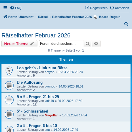
FAQ
Registrieren
Anmelden
Foren-Übersicht
Rätsel
Rätselhafter Februar 2026
Board-Regeln
S
u
Rätselhafter Februar 2026
c
Suche
Erweiterte Suche
Neues Thema
h
8 Themen • Seite
1
von
1
e
Themen
Los geht's - Link zum Rätsel
Letzter Beitrag von
satysa
«
15.04.2026 20:24
Antworten:
9
Die Auflösung
Letzter Beitrag von
pwmuc
«
14.05.2026 18:51
Antworten:
2
5 x 5 - Fragen 21 bis 25
Letzter Beitrag von
latla49
«
26.02.2026 17:50
Antworten:
12
5² - Schlussrätsel
Letzter Beitrag von
Magellan
«
17.02.2026 14:54
Antworten:
1
2 x 5 - Fragen 6 bis 10
Letzter Beitrag von
tinu
«
14.02.2026 17:49