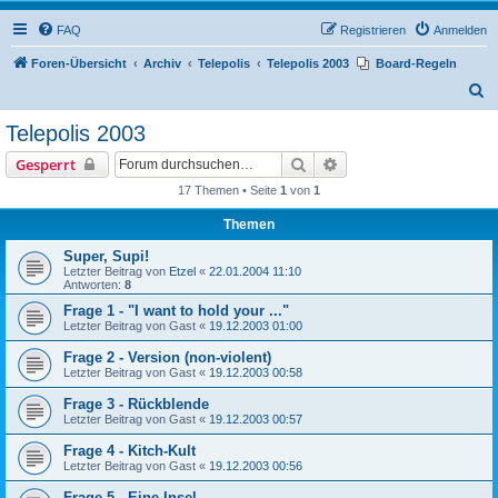
FAQ
Registrieren
Anmelden
Foren-Übersicht
Archiv
Telepolis
Telepolis 2003
Board-Regeln
S
u
Telepolis 2003
c
Suche
Erweiterte Suche
Gesperrt
h
17 Themen • Seite
1
von
1
e
Themen
Super, Supi!
Letzter Beitrag von
Etzel
«
22.01.2004 11:10
Antworten:
8
Frage 1 - "I want to hold your ..."
Letzter Beitrag von
Gast
«
19.12.2003 01:00
Frage 2 - Version (non-violent)
Letzter Beitrag von
Gast
«
19.12.2003 00:58
Frage 3 - Rückblende
Letzter Beitrag von
Gast
«
19.12.2003 00:57
Frage 4 - Kitch-Kult
Letzter Beitrag von
Gast
«
19.12.2003 00:56
Frage 5 - Eine Insel ...