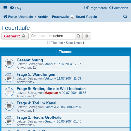
FAQ
Registrieren
Anmelden
S
Foren-Übersicht
Archiv
Feuertaufe
Board-Regeln
u
Feuertaufe
c
Suche
Erweiterte Suche
Gesperrt
h
12 Themen • Seite
1
von
1
e
Themen
Gesamtlösung
Letzter Beitrag von
Manni
«
27.07.2004 17:27
Antworten:
11
Frage 5: Wandlungen
Letzter Beitrag von
Vektor
«
11.07.2004 11:53
Antworten:
7
Frage 9: Bretter, die die Welt bedeuten
Letzter Beitrag von
Magellan
«
09.07.2004 15:36
Antworten:
10
Frage 4: Tod im Kanal
Letzter Beitrag von
Gnapf
«
26.06.2004 02:07
Antworten:
8
Frage 1: Heidis Großvater
Letzter Beitrag von
Gnapf
«
26.06.2004 01:48
Antworten:
5