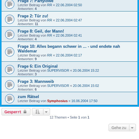
Frage 7: Partylöwe
Letzter Beitrag von
RR
«
22.06.2004 02:50
Antworten:
4
Frage 2: Tür zu!
Letzter Beitrag von
RR
«
22.06.2004 02:47
Antworten:
11
Frage 8: Geil, der Mann!
Letzter Beitrag von
RR
«
22.06.2004 02:41
Antworten:
4
Frage 10: Alles begann schwer in ... - und endete nah
Waldemar
Letzter Beitrag von
RR
«
22.06.2004 02:17
Antworten:
9
Frage 6: Ein Original
Letzter Beitrag von
SUPERVISOR
«
20.06.2004 15:22
Antworten:
3
Frage 3: Mannweib
Letzter Beitrag von
SUPERVISOR
«
20.06.2004 15:02
Antworten:
6
zum Rätsel
Letzter Beitrag von
Symphosius
«
16.06.2004 17:50
Gesperrt
12 Themen • Seite
1
von
1
Gehe zu