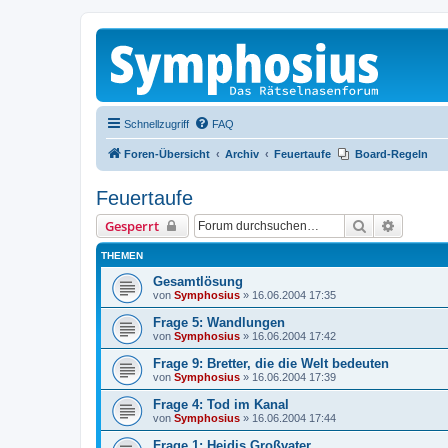
Schnellzugriff
FAQ
Foren-Übersicht
Archiv
Feuertaufe
Board-Regeln
Feuertaufe
Suche
Erweiter
Gesperrt
THEMEN
Gesamtlösung
von
Symphosius
»
16.06.2004 17:35
Frage 5: Wandlungen
von
Symphosius
»
16.06.2004 17:42
Frage 9: Bretter, die die Welt bedeuten
von
Symphosius
»
16.06.2004 17:39
Frage 4: Tod im Kanal
von
Symphosius
»
16.06.2004 17:44
Frage 1: Heidis Großvater