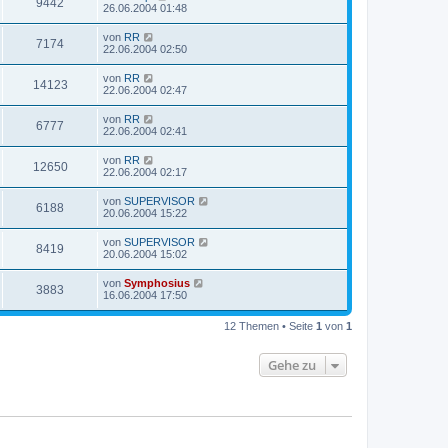
9442
26.06.2004 01:48
von
RR
7174
22.06.2004 02:50
von
RR
14123
22.06.2004 02:47
von
RR
6777
22.06.2004 02:41
von
RR
12650
22.06.2004 02:17
von
SUPERVISOR
6188
20.06.2004 15:22
von
SUPERVISOR
8419
20.06.2004 15:02
von
Symphosius
3883
16.06.2004 17:50
12 Themen • Seite
1
von
1
Gehe zu