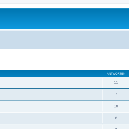
te Suche
ANTWORTEN
11
7
10
8