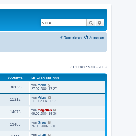
Suche
Erweiterte Suche
Registrieren
Anmelden
12 Themen • Seite
1
von
1
ZUGRIFFE
LETZTER BEITRAG
von
Manni
182625
27.07.2004 17:27
von
Vektor
11212
11.07.2004 11:53
von
Magellan
14078
09.07.2004 15:36
von
Gnapf
13483
26.06.2004 02:07
von
Gnapf