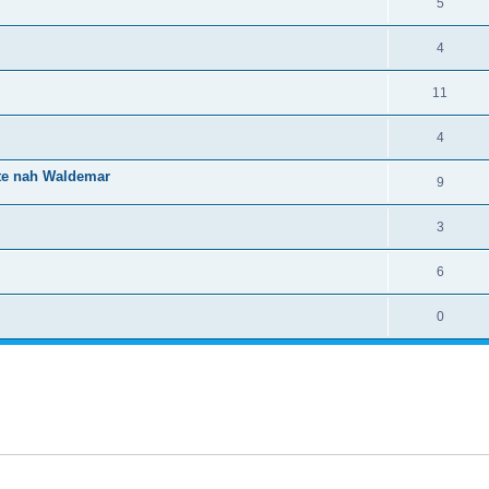
5
4
11
4
ete nah Waldemar
9
3
6
0