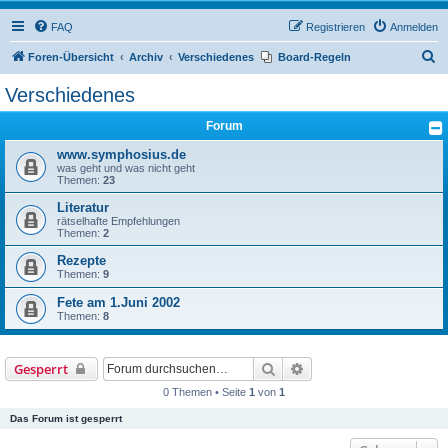
FAQ
Registrieren
Anmelden
S
Foren-Übersicht
Archiv
Verschiedenes
Board-Regeln
u
Verschiedenes
c
Forum
h
e
www.symphosius.de
was geht und was nicht geht
Themen:
23
Literatur
rätselhafte Empfehlungen
Themen:
2
Rezepte
Themen:
9
Fete am 1.Juni 2002
Themen:
8
Suche
Erweiterte Suche
Gesperrt
0 Themen • Seite
1
von
1
Das Forum ist gesperrt