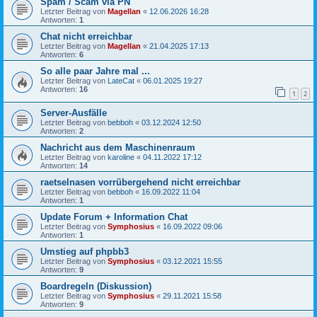
Spam / Scam via PN
Letzter Beitrag von
Magellan
«
12.06.2026 16:28
Antworten:
1
Chat nicht erreichbar
Letzter Beitrag von
Magellan
«
21.04.2025 17:13
Antworten:
6
So alle paar Jahre mal ...
Letzter Beitrag von
LateCat
«
06.01.2025 19:27
Antworten:
16
1
2
Server-Ausfälle
Letzter Beitrag von
bebboh
«
03.12.2024 12:50
Antworten:
2
Nachricht aus dem Maschinenraum
Letzter Beitrag von
karoline
«
04.11.2022 17:12
Antworten:
14
raetselnasen vorrübergehend nicht erreichbar
Letzter Beitrag von
bebboh
«
16.09.2022 11:04
Antworten:
1
Update Forum + Information Chat
Letzter Beitrag von
Symphosius
«
16.09.2022 09:06
Antworten:
1
Umstieg auf phpbb3
Letzter Beitrag von
Symphosius
«
03.12.2021 15:55
Antworten:
9
Boardregeln (Diskussion)
Letzter Beitrag von
Symphosius
«
29.11.2021 15:58
Antworten:
9