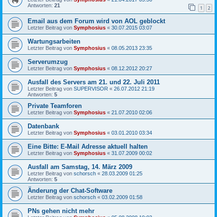
Antworten:
21
1
2
Email aus dem Forum wird von AOL geblockt
Letzter Beitrag von
Symphosius
«
30.07.2015 03:07
Wartungsarbeiten
Letzter Beitrag von
Symphosius
«
08.05.2013 23:35
Serverumzug
Letzter Beitrag von
Symphosius
«
08.12.2012 20:27
Ausfall des Servers am 21. und 22. Juli 2011
Letzter Beitrag von
SUPERVISOR
«
26.07.2012 21:19
Antworten:
5
Private Teamforen
Letzter Beitrag von
Symphosius
«
21.07.2010 02:06
Datenbank
Letzter Beitrag von
Symphosius
«
03.01.2010 03:34
Eine Bitte: E-Mail Adresse aktuell halten
Letzter Beitrag von
Symphosius
«
31.07.2009 00:02
Ausfall am Samstag, 14. März 2009
Letzter Beitrag von
schorsch
«
28.03.2009 01:25
Antworten:
5
Änderung der Chat-Software
Letzter Beitrag von
schorsch
«
03.02.2009 01:58
PNs gehen nicht mehr