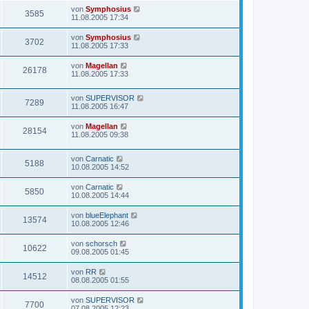
von
Symphosius
3585
11.08.2005 17:34
von
Symphosius
3702
11.08.2005 17:33
von
Magellan
26178
11.08.2005 17:33
von
SUPERVISOR
7289
11.08.2005 16:47
von
Magellan
28154
11.08.2005 09:38
von
Carnatic
5188
10.08.2005 14:52
von
Carnatic
5850
10.08.2005 14:44
von
blueElephant
13574
10.08.2005 12:46
von
schorsch
10622
09.08.2005 01:45
von
RR
14512
08.08.2005 01:55
von
SUPERVISOR
7700
07.08.2005 12:23