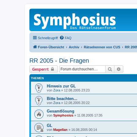
Schnellzugriff
FAQ
Foren-Übersicht
Archiv
Rätselrennen von CUS
RR 2005
RR 2005 - Die Fragen
Suche
Erweiter
Gesperrt
THEMEN
Hinweis zur GL
von
Zora
»
12.08.2005 23:23
Bitte beachten...
von
Zora
»
12.08.2005 20:22
Gesamtlösung
von
Symphosius
»
11.08.2005 17:35
GL
von
Magellan
»
16.08.2005 00:14