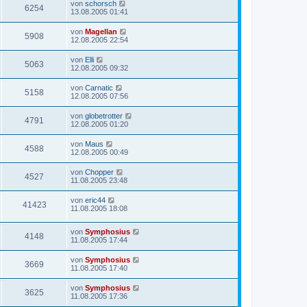
von
schorsch
6254
13.08.2005 01:41
von
Magellan
5908
12.08.2005 22:54
von
Elli
5063
12.08.2005 09:32
von
Carnatic
5158
12.08.2005 07:56
von
globetrotter
4791
12.08.2005 01:20
von
Maus
4588
12.08.2005 00:49
von
Chopper
4527
11.08.2005 23:48
von
eric44
41423
11.08.2005 18:08
von
Symphosius
4148
11.08.2005 17:44
von
Symphosius
3669
11.08.2005 17:40
von
Symphosius
3625
11.08.2005 17:36