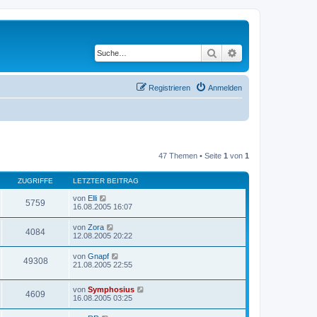
Suche
Erweiterte Suche
Registrieren
Anmelden
47 Themen • Seite
1
von
1
ZUGRIFFE
LETZTER BEITRAG
von
Elli
5759
16.08.2005 16:07
von
Zora
4084
12.08.2005 20:22
von
Gnapf
49308
21.08.2005 22:55
von
Symphosius
4609
16.08.2005 03:25