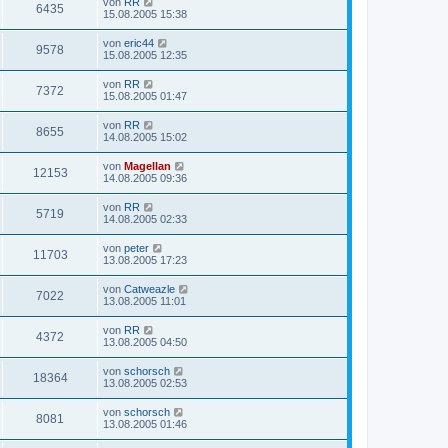
von
RR
6435
15.08.2005 15:38
von
eric44
9578
15.08.2005 12:35
von
RR
7372
15.08.2005 01:47
von
RR
8655
14.08.2005 15:02
von
Magellan
12153
14.08.2005 09:36
von
RR
5719
14.08.2005 02:33
von
peter
11703
13.08.2005 17:23
von
Catweazle
7022
13.08.2005 11:01
von
RR
4372
13.08.2005 04:50
von
schorsch
18364
13.08.2005 02:53
von
schorsch
8081
13.08.2005 01:46