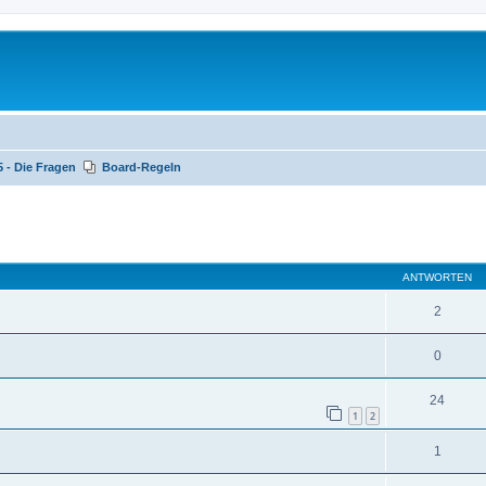
 - Die Fragen
Board-Regeln
te Suche
ANTWORTEN
2
0
24
1
2
1