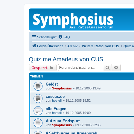
Schnellzugriff
FAQ
Foren-Übersicht
Archiv
Weitere Rätsel von CUS
Quiz 
Quiz me Amadeus von CUS
Suche
Erweiter
Gesperrt
THEMEN
Gelöst
von
Symphosius
»
10.12.2005 13:49
cuscus.de
von
hostelli
»
19.12.2005 18:52
alle Fragen
von
hostelli
»
19.12.2005 19:00
Auf zum Endspurt
von
Symphosius
»
09.12.2005 22:36
4 Salzburger im Armengrab