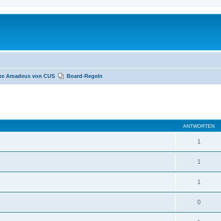
me Amadeus von CUS
Board-Regeln
te Suche
ANTWORTEN
1
1
1
0