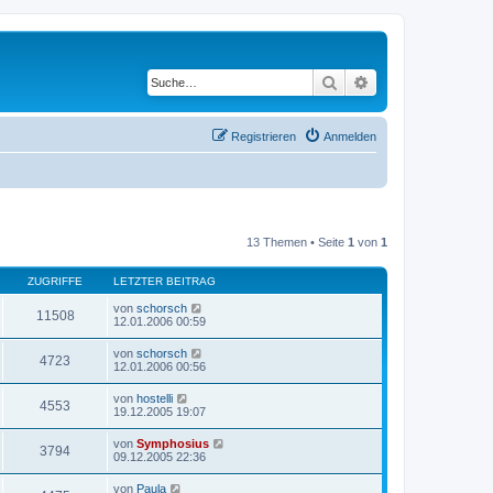
Suche
Erweiterte Suche
Registrieren
Anmelden
13 Themen • Seite
1
von
1
ZUGRIFFE
LETZTER BEITRAG
von
schorsch
11508
12.01.2006 00:59
von
schorsch
4723
12.01.2006 00:56
von
hostelli
4553
19.12.2005 19:07
von
Symphosius
3794
09.12.2005 22:36
von
Paula