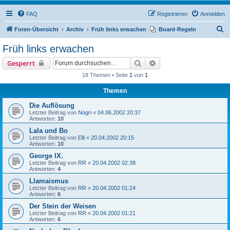
FAQ
Registrieren
Anmelden
S
Foren-Übersicht
Archiv
Früh links erwachen
Board-Regeln
u
Früh links erwachen
c
Suche
Erweiterte Suche
Gesperrt
h
18 Themen • Seite
1
von
1
e
Themen
Die Auflösung
Letzter Beitrag von
Nogri
«
04.06.2002 20:37
Antworten:
10
Lala und Bo
Letzter Beitrag von
Elli
«
20.04.2002 20:15
Antworten:
10
George IX.
Letzter Beitrag von
RR
«
20.04.2002 02:38
Antworten:
4
Llamaismus
Letzter Beitrag von
RR
«
20.04.2002 01:24
Antworten:
6
Der Stein der Weisen
Letzter Beitrag von
RR
«
20.04.2002 01:21
Antworten:
6