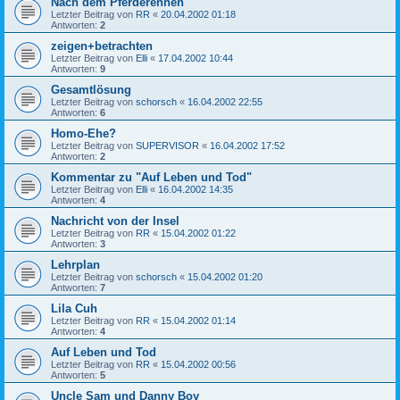
Nach dem Pferderennen
Letzter Beitrag von
RR
«
20.04.2002 01:18
Antworten:
2
zeigen+betrachten
Letzter Beitrag von
Elli
«
17.04.2002 10:44
Antworten:
9
Gesamtlösung
Letzter Beitrag von
schorsch
«
16.04.2002 22:55
Antworten:
6
Homo-Ehe?
Letzter Beitrag von
SUPERVISOR
«
16.04.2002 17:52
Antworten:
2
Kommentar zu "Auf Leben und Tod"
Letzter Beitrag von
Elli
«
16.04.2002 14:35
Antworten:
4
Nachricht von der Insel
Letzter Beitrag von
RR
«
15.04.2002 01:22
Antworten:
3
Lehrplan
Letzter Beitrag von
schorsch
«
15.04.2002 01:20
Antworten:
7
Lila Cuh
Letzter Beitrag von
RR
«
15.04.2002 01:14
Antworten:
4
Auf Leben und Tod
Letzter Beitrag von
RR
«
15.04.2002 00:56
Antworten:
5
Uncle Sam und Danny Boy