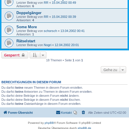
Letzter Beitrag von
RR
«
15.04.2002 00:49
Antworten:
6
Doppelgänger
Letzter Beitrag von
RR
«
15.04.2002 00:39
Antworten:
4
Some More
Letzter Beitrag von
schorsch
«
13.04.2002 00:41
Antworten:
1
Rätselstart
Letzter Beitrag von
Nogri
«
12.04.2002 20:01
Gesperrt
18 Themen • Seite
1
von
1
Gehe zu
BERECHTIGUNGEN IN DIESEM FORUM
Du darfst
keine
neuen Themen in diesem Forum erstellen.
Du darfst
keine
Antworten zu Themen in diesem Forum erstellen.
Du darfst deine Beiträge in diesem Forum
nicht
ändern.
Du darfst deine Beiträge in diesem Forum
nicht
löschen.
Du darfst
keine
Dateianhänge in diesem Forum erstellen.
Foren-Übersicht
Kontakt
Alle Zeiten sind
UTC+02:00
Powered by
phpBB
® Forum Software © phpBB Limited
Deutsche Übersetzung durch
phpBB.de