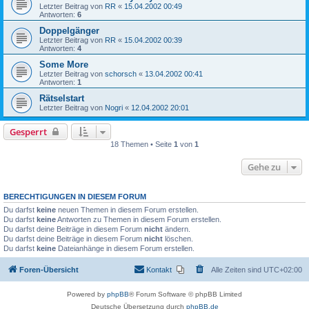
Letzter Beitrag von
RR
«
15.04.2002 00:49
Antworten:
6
Doppelgänger
Letzter Beitrag von
RR
«
15.04.2002 00:39
Antworten:
4
Some More
Letzter Beitrag von
schorsch
«
13.04.2002 00:41
Antworten:
1
Rätselstart
Letzter Beitrag von
Nogri
«
12.04.2002 20:01
Gesperrt
18 Themen • Seite
1
von
1
Gehe zu
BERECHTIGUNGEN IN DIESEM FORUM
Du darfst
keine
neuen Themen in diesem Forum erstellen.
Du darfst
keine
Antworten zu Themen in diesem Forum erstellen.
Du darfst deine Beiträge in diesem Forum
nicht
ändern.
Du darfst deine Beiträge in diesem Forum
nicht
löschen.
Du darfst
keine
Dateianhänge in diesem Forum erstellen.
Foren-Übersicht
Kontakt
Alle Zeiten sind
UTC+02:00
Powered by
phpBB
® Forum Software © phpBB Limited
Deutsche Übersetzung durch
phpBB.de