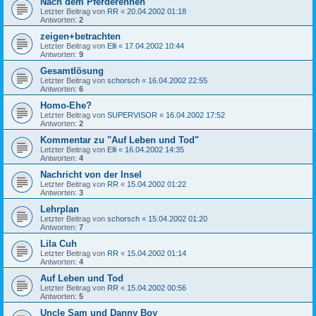
Nach dem Pferderennen
Letzter Beitrag von
RR
«
20.04.2002 01:18
Antworten:
2
zeigen+betrachten
Letzter Beitrag von
Elli
«
17.04.2002 10:44
Antworten:
9
Gesamtlösung
Letzter Beitrag von
schorsch
«
16.04.2002 22:55
Antworten:
6
Homo-Ehe?
Letzter Beitrag von
SUPERVISOR
«
16.04.2002 17:52
Antworten:
2
Kommentar zu "Auf Leben und Tod"
Letzter Beitrag von
Elli
«
16.04.2002 14:35
Antworten:
4
Nachricht von der Insel
Letzter Beitrag von
RR
«
15.04.2002 01:22
Antworten:
3
Lehrplan
Letzter Beitrag von
schorsch
«
15.04.2002 01:20
Antworten:
7
Lila Cuh
Letzter Beitrag von
RR
«
15.04.2002 01:14
Antworten:
4
Auf Leben und Tod
Letzter Beitrag von
RR
«
15.04.2002 00:56
Antworten:
5
Uncle Sam und Danny Boy