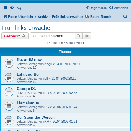
FAQ
Registrieren
Anmelden
S
Foren-Übersicht
Archiv
Früh links erwachen
Board-Regeln
u
Früh links erwachen
c
Suche
Erweiterte Suche
Gesperrt
h
18 Themen • Seite
1
von
1
e
Themen
Die Auflösung
Letzter Beitrag von
Nogri
«
04.06.2002 20:37
Antworten:
10
Lala und Bo
Letzter Beitrag von
Elli
«
20.04.2002 20:15
Antworten:
10
George IX.
Letzter Beitrag von
RR
«
20.04.2002 02:38
Antworten:
4
Llamaismus
Letzter Beitrag von
RR
«
20.04.2002 01:24
Antworten:
6
Der Stein der Weisen
Letzter Beitrag von
RR
«
20.04.2002 01:21
Antworten:
6