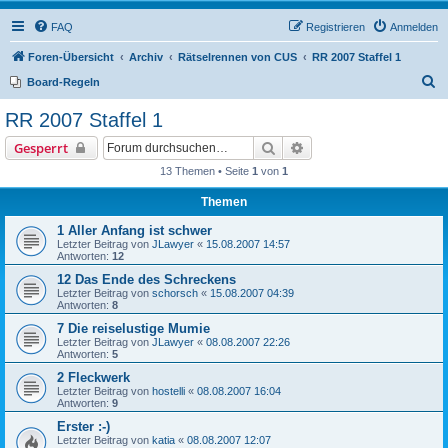
FAQ
Registrieren
Anmelden
Foren-Übersicht
Archiv
Rätselrennen von CUS
RR 2007 Staffel 1
S
Board-Regeln
u
RR 2007 Staffel 1
c
Suche
Erweiterte Suche
Gesperrt
h
13 Themen • Seite
1
von
1
e
Themen
1 Aller Anfang ist schwer
Letzter Beitrag von
JLawyer
«
15.08.2007 14:57
Antworten:
12
12 Das Ende des Schreckens
Letzter Beitrag von
schorsch
«
15.08.2007 04:39
Antworten:
8
7 Die reiselustige Mumie
Letzter Beitrag von
JLawyer
«
08.08.2007 22:26
Antworten:
5
2 Fleckwerk
Letzter Beitrag von
hostelli
«
08.08.2007 16:04
Antworten:
9
Erster :-)
Letzter Beitrag von
katia
«
08.08.2007 12:07