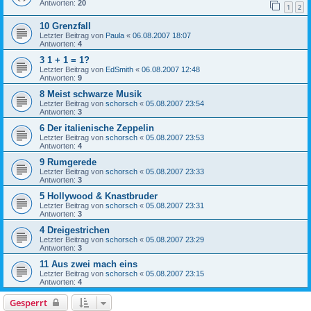
Antworten:
20
1
2
10 Grenzfall
Letzter Beitrag von
Paula
«
06.08.2007 18:07
Antworten:
4
3 1 + 1 = 1?
Letzter Beitrag von
EdSmith
«
06.08.2007 12:48
Antworten:
9
8 Meist schwarze Musik
Letzter Beitrag von
schorsch
«
05.08.2007 23:54
Antworten:
3
6 Der italienische Zeppelin
Letzter Beitrag von
schorsch
«
05.08.2007 23:53
Antworten:
4
9 Rumgerede
Letzter Beitrag von
schorsch
«
05.08.2007 23:33
Antworten:
3
5 Hollywood & Knastbruder
Letzter Beitrag von
schorsch
«
05.08.2007 23:31
Antworten:
3
4 Dreigestrichen
Letzter Beitrag von
schorsch
«
05.08.2007 23:29
Antworten:
3
11 Aus zwei mach eins
Letzter Beitrag von
schorsch
«
05.08.2007 23:15
Antworten:
4
Gesperrt