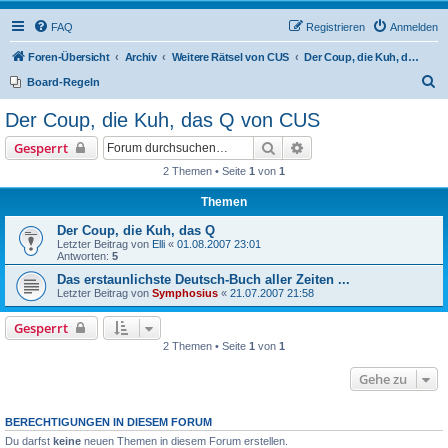
FAQ
Registrieren
Anmelden
Foren-Übersicht
Archiv
Weitere Rätsel von CUS
Der Coup, die Kuh, das Q von CUS
S
Board-Regeln
u
Der Coup, die Kuh, das Q von CUS
c
Suche
Erweiterte Suche
Gesperrt
h
2 Themen • Seite
1
von
1
e
Themen
Der Coup, die Kuh, das Q
Letzter Beitrag von
Elli
«
01.08.2007 23:01
Antworten:
5
Das erstaunlichste Deutsch-Buch aller Zeiten ...
Letzter Beitrag von
Symphosius
«
21.07.2007 21:58
Gesperrt
2 Themen • Seite
1
von
1
Gehe zu
BERECHTIGUNGEN IN DIESEM FORUM
Du darfst
keine
neuen Themen in diesem Forum erstellen.