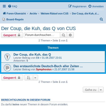
FAQ
Registrieren
Anmelden
Foren-Übersicht
Archiv
Weitere Rätsel von CUS
Der Coup, die Kuh, das Q von CUS
S
Board-Regeln
u
Der Coup, die Kuh, das Q von CUS
c
Suche
Erweiterte Suche
Gesperrt
h
2 Themen • Seite
1
von
1
e
Themen
Der Coup, die Kuh, das Q
Letzter Beitrag von
Elli
«
01.08.2007 23:01
Antworten:
5
Das erstaunlichste Deutsch-Buch aller Zeiten ...
Letzter Beitrag von
Symphosius
«
21.07.2007 21:58
Gesperrt
2 Themen • Seite
1
von
1
Gehe zu
BERECHTIGUNGEN IN DIESEM FORUM
Du darfst
keine
neuen Themen in diesem Forum erstellen.