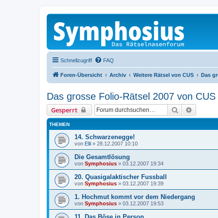
Schnellzugriff
FAQ
Foren-Übersicht
Archiv
Weitere Rätsel von CUS
Das gr
Das grosse Folio-Rätsel 2007 von CUS
Suche
Erweiter
Gesperrt
THEMEN
14. Schwarzenegge!
von
Elli
»
28.12.2007 10:10
Die Gesamtlösung
von
Symphosius
»
03.12.2007 19:34
20. Quasigalaktischer Fussball
von
Symphosius
»
03.12.2007 19:39
1. Hochmut kommt vor dem Niedergang
von
Symphosius
»
03.12.2007 19:53
11. Das Böse in Person