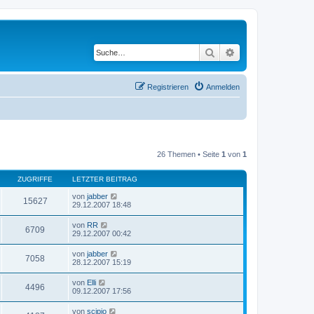
Suche
Erweiterte Suche
Registrieren
Anmelden
26 Themen • Seite
1
von
1
ZUGRIFFE
LETZTER BEITRAG
von
jabber
15627
29.12.2007 18:48
von
RR
6709
29.12.2007 00:42
von
jabber
7058
28.12.2007 15:19
von
Elli
4496
09.12.2007 17:56
von
scipio