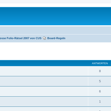
osse Folio-Rätsel 2007 von CUS
Board-Regeln
te Suche
ANTWORTEN
8
5
6
1