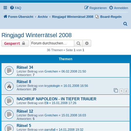
FAQ
Registrieren
Anmelden
Foren-Übersicht
Archiv
Ringjagd Winterrätsel 2008
Board-Regeln
S
u
Ringjagd Winterrätsel 2008
c
Suche
Erweiterte Suche
Gesperrt
h
36 Themen • Seite
1
von
1
e
Themen
Rätsel 34
Letzter Beitrag von
Gretchen
«
06.02.2008 21:50
Antworten:
7
Rätsel 8
Letzter Beitrag von
kryptologin
«
16.01.2008 16:56
Antworten:
20
1
2
NACHRUF NAPOLEON - IN TIEFER TRAUER
Letzter Beitrag von
Elli
«
15.01.2008 17:26
Rätsel 12
Letzter Beitrag von
Gretchen
«
15.01.2008 16:03
Antworten:
5
Rätsel 5
Letzter Beitrag von
parsifall
«
14.01.2008 19:32