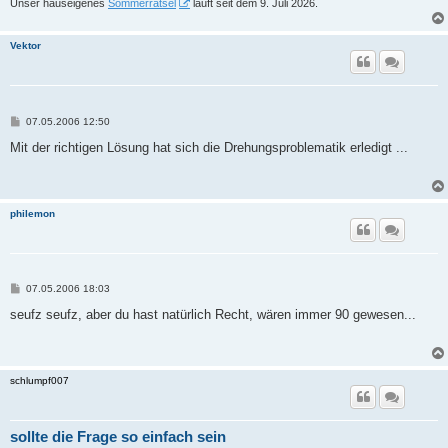
Unser hauseigenes
Sommerrätsel
läuft seit dem 9. Juli 2026.
Vektor
B
07.05.2006 12:50
e
i
Mit der richtigen Lösung hat sich die Drehungsproblematik erledigt ...
t
r
a
g
philemon
B
07.05.2006 18:03
e
i
seufz seufz, aber du hast natürlich Recht, wären immer 90 gewesen...
t
r
a
g
schlumpf007
sollte die Frage so einfach sein