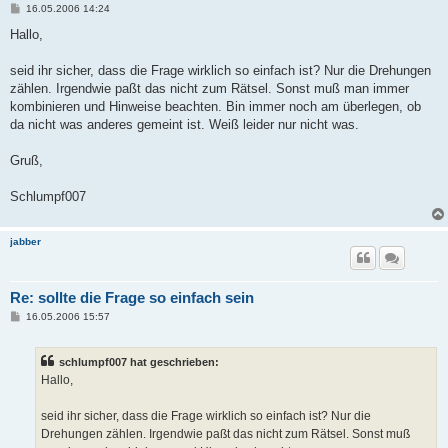
B
16.05.2006 14:24
e
i
Hallo,
t
r
a
seid ihr sicher, dass die Frage wirklich so einfach ist? Nur die Drehungen
g
zählen. Irgendwie paßt das nicht zum Rätsel. Sonst muß man immer
kombinieren und Hinweise beachten. Bin immer noch am überlegen, ob
da nicht was anderes gemeint ist. Weiß leider nur nicht was.
Gruß,
Schlumpf007
jabber
Re: sollte die Frage so einfach sein
B
16.05.2006 15:57
e
i
t
schlumpf007 hat geschrieben:
r
a
Hallo,
g
seid ihr sicher, dass die Frage wirklich so einfach ist? Nur die
Drehungen zählen. Irgendwie paßt das nicht zum Rätsel. Sonst muß