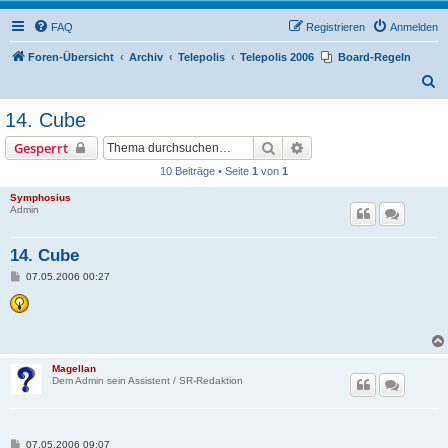
FAQ
Registrieren
Anmelden
Foren-Übersicht
Archiv
Telepolis
Telepolis 2006
Board-Regeln
S
u
14. Cube
c
Suche
Erweiterte Suche
Gesperrt
h
10 Beiträge • Seite
1
von
1
e
Symphosius
Admin
14. Cube
B
07.05.2006 00:27
e
i
t
r
a
g
Magellan
Dem Admin sein Assistent / SR-Redaktion
B
07.05.2006 09:07