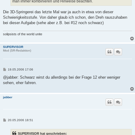
man immer kombinieren und Hinweise beachten.
Die 3D-Springerei das letzte Mal war ja auch in etwa von dieser
Schwierigkeitsstufe. Von daher glaub ich schon, den Dreh rauszuhaben
bei dieser Aufgabe (sehe aber z.B. bei #12 noch schwarz)
solipsists of the world unite
SUPERVISOR
Mod (SR-Redaktion)
B
19.05.2006 17:06
e
i
@jabber: Schwarz wirst du allerdings bei der Frage 12 eher weniger
t
sehen, eher fahren.
r
a
g
jabber
B
20.05.2006 18:51
e
i
t
SUPERVISOR hat geschrieben:
r