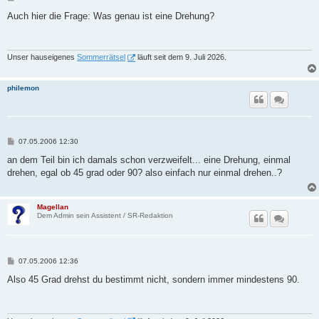
e
i
Auch hier die Frage: Was genau ist eine Drehung?
t
r
a
g
Unser hauseigenes
Sommerrätsel
läuft seit dem 9. Juli 2026.
philemon
B
07.05.2006 12:30
e
i
an dem Teil bin ich damals schon verzweifelt... eine Drehung, einmal
t
drehen, egal ob 45 grad oder 90? also einfach nur einmal drehen..?
r
a
g
Magellan
Dem Admin sein Assistent / SR-Redaktion
B
07.05.2006 12:36
e
i
Also 45 Grad drehst du bestimmt nicht, sondern immer mindestens 90.
t
r
a
g