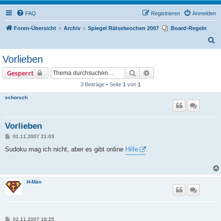
FAQ
Registrieren
Anmelden
Foren-Übersicht
Archiv
Spiegel Rätselwochen 2007
Board-Regeln
S
u
Vorlieben
c
Suche
Erweiterte Suche
Gesperrt
h
3 Beiträge • Seite
1
von
1
e
schorsch
Vorlieben
B
01.11.2007 21:03
e
i
Sudoku mag ich nicht, aber es gibt online
Hilfe
.
t
r
a
g
H-Män
B
02.11.2007 16:25