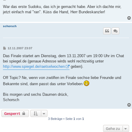
e
i
War das erste Sudoku, das ich je gemacht habe. Aber ich dachte mir,
t
jetzt einfach mal "ran". Küss die Hand, Herr Bundeskanzler!
r
a
g
schorsch
B
12.11.2007 23:07
e
i
Das Finale startet am Dienstag, dem 13.11.2007 um 19:00 Uhr im Chat
t
bei spiegel.de (genaue Adresse wirds wohl rechtzeitig unter
r
a
http://www.spiegel.de/raetselwochen
geben).
g
Off Topic? Ne, wenn von zwölfen im Finale sechse liebe Freunde und
Bekannte sind, dann passt das unter Vorlieben
Bis morgen und sechs Daumen drück,
Schorsch
Gesperrt
3 Beiträge • Seite
1
von
1
Gehe zu