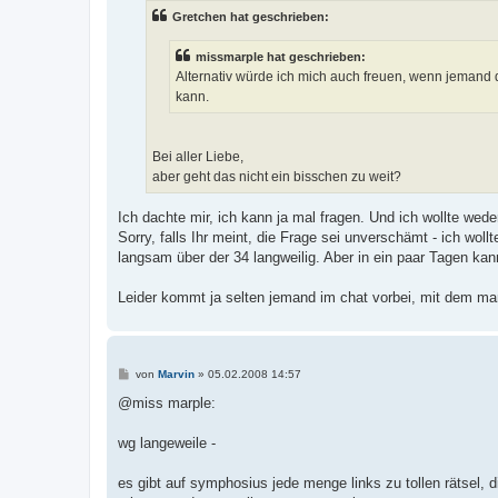
t
Gretchen hat geschrieben:
r
a
g
missmarple hat geschrieben:
Alternativ würde ich mich auch freuen, wenn jemand 
kann.
Bei aller Liebe,
aber geht das nicht ein bisschen zu weit?
Ich dachte mir, ich kann ja mal fragen. Und ich wollte we
Sorry, falls Ihr meint, die Frage sei unverschämt - ich woll
langsam über der 34 langweilig. Aber in ein paar Tagen ka
Leider kommt ja selten jemand im chat vorbei, mit dem ma
B
von
Marvin
»
05.02.2008 14:57
e
i
@miss marple:
t
r
a
wg langeweile -
g
es gibt auf symphosius jede menge links zu tollen rätsel,