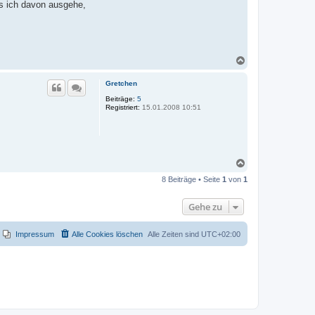
ss ich davon ausgehe,
l
l
a
n
N
a
c
Gretchen
h
o
Beiträge:
5
Registriert:
15.01.2008 10:51
b
e
n
N
a
8 Beiträge • Seite
1
von
1
c
h
o
Gehe zu
b
e
n
Impressum
Alle Cookies löschen
Alle Zeiten sind
UTC+02:00