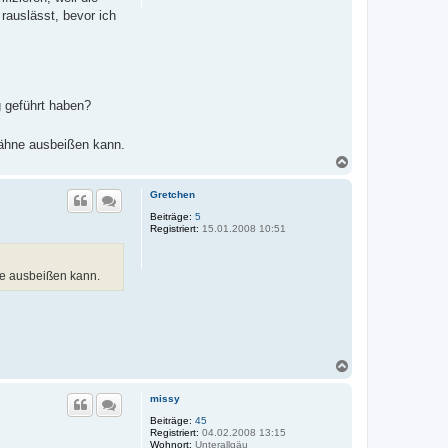
auslässt, bevor ich
 geführt haben?
Zähne ausbeißen kann.
N
a
c
Gretchen
h
o
Beiträge:
5
Registriert:
15.01.2008 10:51
b
e
n
ne ausbeißen kann.
N
a
c
missy
h
o
Beiträge:
45
Registriert:
04.02.2008 13:15
b
Wohnort:
Unterallgäu