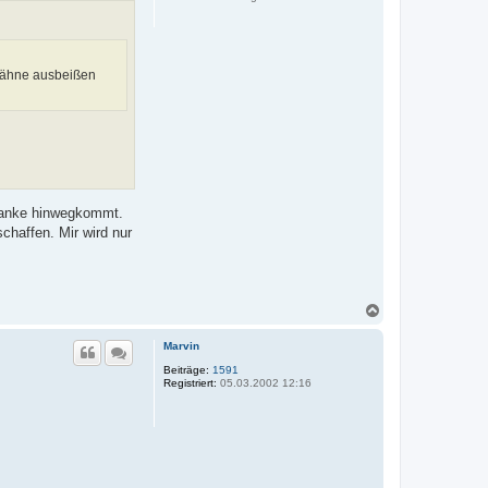
e
n
 Zähne ausbeißen
hranke hinwegkommt.
schaffen. Mir wird nur
N
a
c
Marvin
h
o
Beiträge:
1591
Registriert:
05.03.2002 12:16
b
e
n