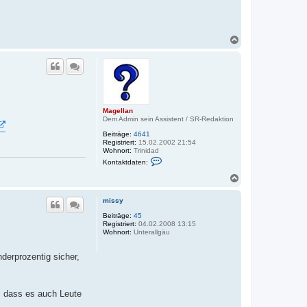
N
a
c
h
o
b
e
n
Magellan
Dem Admin sein Assistent / SR-Redaktion
Beiträge:
4641
Registriert:
15.02.2002 21:54
Wohnort:
Trinidad
K
Kontaktdaten:
o
n
N
t
a
a
c
k
missy
h
t
o
Beiträge:
45
d
Registriert:
04.02.2008 13:15
a
b
Wohnort:
Unterallgäu
t
e
e
n
n
derprozentig sicher,
v
o
n
M
a
, dass es auch Leute
g
e