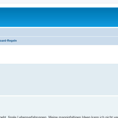
oard-Regeln
te Suche
, finale Lebenserfahrungen. Meine mannigfaltigen Ideen kann ich nicht verif