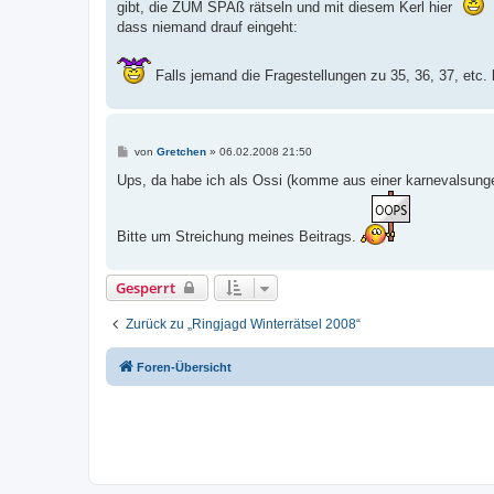
gibt, die ZUM SPAß rätseln und mit diesem Kerl hier
dass niemand drauf eingeht:
Falls jemand die Fragestellungen zu 35, 36, 37, etc
B
von
Gretchen
»
06.02.2008 21:50
e
i
Ups, da habe ich als Ossi (komme aus einer karnevalsunge
t
r
a
g
Bitte um Streichung meines Beitrags.
Gesperrt
Zurück zu „Ringjagd Winterrätsel 2008“
Foren-Übersicht