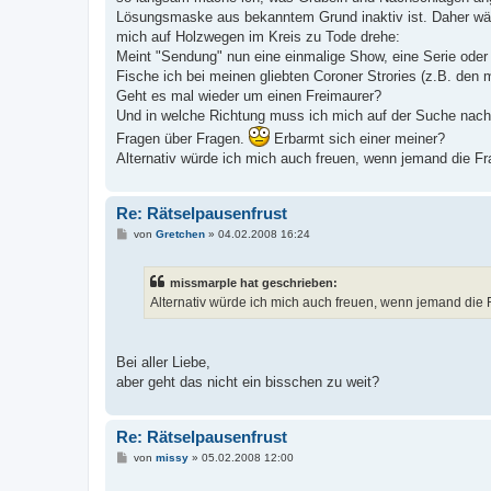
r
a
Lösungsmaske aus bekanntem Grund inaktiv ist. Daher wär
g
mich auf Holzwegen im Kreis zu Tode drehe:
Meint "Sendung" nun eine einmalige Show, eine Serie oder 
Fische ich bei meinen gliebten Coroner Strories (z.B. den
Geht es mal wieder um einen Freimaurer?
Und in welche Richtung muss ich mich auf der Suche nach
Fragen über Fragen.
Erbarmt sich einer meiner?
Alternativ würde ich mich auch freuen, wenn jemand die F
Re: Rätselpausenfrust
B
von
Gretchen
»
04.02.2008 16:24
e
i
t
missmarple hat geschrieben:
r
a
Alternativ würde ich mich auch freuen, wenn jemand die 
g
Bei aller Liebe,
aber geht das nicht ein bisschen zu weit?
Re: Rätselpausenfrust
B
von
missy
»
05.02.2008 12:00
e
i