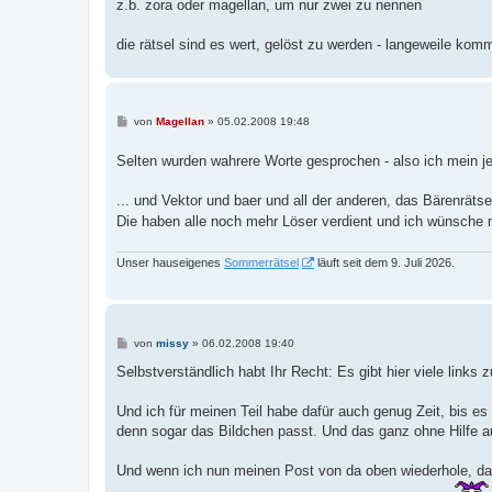
z.b. zora oder magellan, um nur zwei zu nennen
die rätsel sind es wert, gelöst zu werden - langeweile komm
B
von
Magellan
»
05.02.2008 19:48
e
i
Selten wurden wahrere Worte gesprochen - also ich mein je
t
r
a
... und Vektor und baer und all der anderen, das Bärenräts
g
Die haben alle noch mehr Löser verdient und ich wünsche 
Unser hauseigenes
Sommerrätsel
läuft seit dem 9. Juli 2026.
B
von
missy
»
06.02.2008 19:40
e
i
Selbstverständlich habt Ihr Recht: Es gibt hier viele links
t
r
a
Und ich für meinen Teil habe dafür auch genug Zeit, bis es
g
denn sogar das Bildchen passt. Und das ganz ohne Hilfe
Und wenn ich nun meinen Post von da oben wiederhole, dan