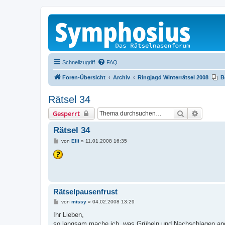
Schnellzugriff
FAQ
Foren-Übersicht
Archiv
Ringjagd Winterrätsel 2008
B
Rätsel 34
Suche
Erweiter
Gesperrt
Rätsel 34
B
von
Elli
»
11.01.2008 16:35
e
i
t
r
a
g
Rätselpausenfrust
B
von
missy
»
04.02.2008 13:29
e
i
Ihr Lieben,
t
so langsam mache ich, was Grübeln und Nachschlagen angeht