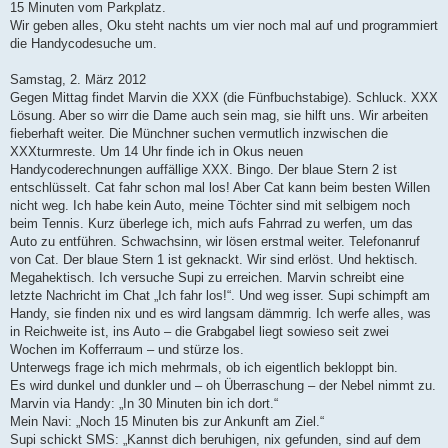
15 Minuten vom Parkplatz.
Wir geben alles, Oku steht nachts um vier noch mal auf und programmiert
die Handycodesuche um.
Samstag, 2. März 2012
Gegen Mittag findet Marvin die XXX (die Fünfbuchstabige). Schluck. XXX
Lösung. Aber so wirr die Dame auch sein mag, sie hilft uns. Wir arbeiten
fieberhaft weiter. Die Münchner suchen vermutlich inzwischen die
XXXturmreste. Um 14 Uhr finde ich in Okus neuen
Handycoderechnungen auffällige XXX. Bingo. Der blaue Stern 2 ist
entschlüsselt. Cat fahr schon mal los! Aber Cat kann beim besten Willen
nicht weg. Ich habe kein Auto, meine Töchter sind mit selbigem noch
beim Tennis. Kurz überlege ich, mich aufs Fahrrad zu werfen, um das
Auto zu entführen. Schwachsinn, wir lösen erstmal weiter. Telefonanruf
von Cat. Der blaue Stern 1 ist geknackt. Wir sind erlöst. Und hektisch.
Megahektisch. Ich versuche Supi zu erreichen. Marvin schreibt eine
letzte Nachricht im Chat „Ich fahr los!“. Und weg isser. Supi schimpft am
Handy, sie finden nix und es wird langsam dämmrig. Ich werfe alles, was
in Reichweite ist, ins Auto – die Grabgabel liegt sowieso seit zwei
Wochen im Kofferraum – und stürze los.
Unterwegs frage ich mich mehrmals, ob ich eigentlich bekloppt bin.
Es wird dunkel und dunkler und – oh Überraschung – der Nebel nimmt zu.
Marvin via Handy: „In 30 Minuten bin ich dort.“
Mein Navi: „Noch 15 Minuten bis zur Ankunft am Ziel.“
Supi schickt SMS: „Kannst dich beruhigen, nix gefunden, sind auf dem