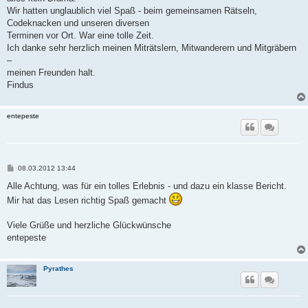
Wir hatten unglaublich viel Spaß - beim gemeinsamen Rätseln,
Codeknacken und unseren diversen
Terminen vor Ort. War eine tolle Zeit.
Ich danke sehr herzlich meinen Miträtslern, Mitwanderern und Mitgräbern
–
meinen Freunden halt.
Findus
entepeste
B
08.03.2012 13:44
e
i
Alle Achtung, was für ein tolles Erlebnis - und dazu ein klasse Bericht.
t
Mir hat das Lesen richtig Spaß gemacht
r
a
g
Viele Grüße und herzliche Glückwünsche
entepeste
Pyrathes