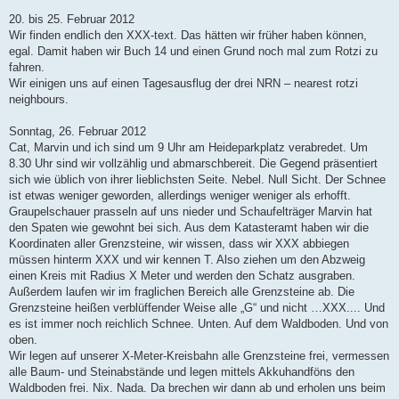
20. bis 25. Februar 2012
Wir finden endlich den XXX-text. Das hätten wir früher haben können,
egal. Damit haben wir Buch 14 und einen Grund noch mal zum Rotzi zu
fahren.
Wir einigen uns auf einen Tagesausflug der drei NRN – nearest rotzi
neighbours.
Sonntag, 26. Februar 2012
Cat, Marvin und ich sind um 9 Uhr am Heideparkplatz verabredet. Um
8.30 Uhr sind wir vollzählig und abmarschbereit. Die Gegend präsentiert
sich wie üblich von ihrer lieblichsten Seite. Nebel. Null Sicht. Der Schnee
ist etwas weniger geworden, allerdings weniger weniger als erhofft.
Graupelschauer prasseln auf uns nieder und Schaufelträger Marvin hat
den Spaten wie gewohnt bei sich. Aus dem Katasteramt haben wir die
Koordinaten aller Grenzsteine, wir wissen, dass wir XXX abbiegen
müssen hinterm XXX und wir kennen T. Also ziehen um den Abzweig
einen Kreis mit Radius X Meter und werden den Schatz ausgraben.
Außerdem laufen wir im fraglichen Bereich alle Grenzsteine ab. Die
Grenzsteine heißen verblüffender Weise alle „G“ und nicht …XXX.... Und
es ist immer noch reichlich Schnee. Unten. Auf dem Waldboden. Und von
oben.
Wir legen auf unserer X-Meter-Kreisbahn alle Grenzsteine frei, vermessen
alle Baum- und Steinabstände und legen mittels Akkuhandföns den
Waldboden frei. Nix. Nada. Da brechen wir dann ab und erholen uns beim