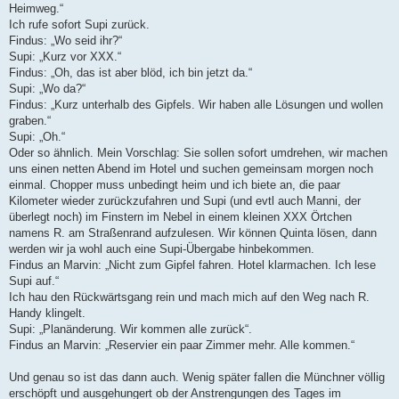
Heimweg.“
Ich rufe sofort Supi zurück.
Findus: „Wo seid ihr?“
Supi: „Kurz vor XXX.“
Findus: „Oh, das ist aber blöd, ich bin jetzt da.“
Supi: „Wo da?“
Findus: „Kurz unterhalb des Gipfels. Wir haben alle Lösungen und wollen
graben.“
Supi: „Oh.“
Oder so ähnlich. Mein Vorschlag: Sie sollen sofort umdrehen, wir machen
uns einen netten Abend im Hotel und suchen gemeinsam morgen noch
einmal. Chopper muss unbedingt heim und ich biete an, die paar
Kilometer wieder zurückzufahren und Supi (und evtl auch Manni, der
überlegt noch) im Finstern im Nebel in einem kleinen XXX Örtchen
namens R. am Straßenrand aufzulesen. Wir können Quinta lösen, dann
werden wir ja wohl auch eine Supi-Übergabe hinbekommen.
Findus an Marvin: „Nicht zum Gipfel fahren. Hotel klarmachen. Ich lese
Supi auf.“
Ich hau den Rückwärtsgang rein und mach mich auf den Weg nach R.
Handy klingelt.
Supi: „Planänderung. Wir kommen alle zurück“.
Findus an Marvin: „Reservier ein paar Zimmer mehr. Alle kommen.“
Und genau so ist das dann auch. Wenig später fallen die Münchner völlig
erschöpft und ausgehungert ob der Anstrengungen des Tages im