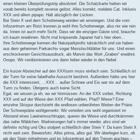
einen kleinen Überprüfungstrip absolviert. Die Schatzkarte hatten wir
vorab bereits komplett reverse gelöst. Alles korrekt, meldete Cat. Inklusiv
XXX und allem pipapo. Halt abzüglich der Lücken.
Bei Stein X und dem Schotterweg würden wir einsteigen. Und die vom
Infozentrum am Rotzi kennen ja wohl ihre Schotterwege, also nix wie rein
da. Innen ist auch mehr Sicht. Dass wir die einzigen Gäste sind, brauche
ich kaum erwähnen. Nicht mal knipsende Japaner hat’s hier oben…
Ihre Schotterwege kennen die Naturparkprofis tatsächlich und sie haben
aus dem geheimen Parkarchiv sogar Messtischblätter für uns. Und einen
erschrockenen Gesichtsausdruck, als Marvin das Wort „Graben“ erwähnt.
Ooops. Wir verdünnisieren uns dann lieber wieder in den Nebel.
Ein kurzer Abstecher auf den XXXturm muss einfach sein. Schließlich ist
der Turm für seine fabelhafte Aussicht berühmt. Außerdem hätte uns hier
die XXX interessiert, …XXX… außer Schnee und Eis war nix auf dem
Turm zu finden. Übrigens auch keine Sicht.
Egal, wir wissen ja eh, wo wir hinmüssen. An der XXX vorbei, Richtung
XXX und auf der Wiese den XXX Pfad wählen. Pfad? Wiese? Eine
einzelne Skispur durchzieht die endlosen unberührten Weiten der Prärie.
Der Schneeprärie wohlgemerkt. Wir verteilen uns wohl organisiert im
Abstand eines Lawinensuchtrupps, queren die Wiese und durchkämmen
das nahe Wäldchen. Markierungen hat’s immer wieder, also sind wir
definitiv richtig und Oku stolpert schließlich über Stein Y. Da kann Stein X
nicht weit sein. Beweisfoto. Alles prima, alles gut. Wir überlegen kurz, ob
wir den Stein mitnehmen und im Infozentrum auf den Tresen wuchten –