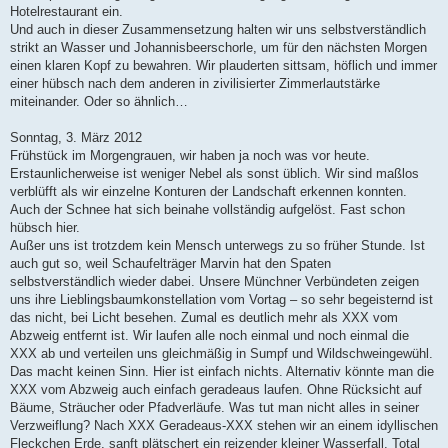
Hotelrestaurant ein.
Und auch in dieser Zusammensetzung halten wir uns selbstverständlich
strikt an Wasser und Johannisbeerschorle, um für den nächsten Morgen
einen klaren Kopf zu bewahren. Wir plauderten sittsam, höflich und immer
einer hübsch nach dem anderen in zivilisierter Zimmerlautstärke
miteinander. Oder so ähnlich…
Sonntag, 3. März 2012
Frühstück im Morgengrauen, wir haben ja noch was vor heute.
Erstaunlicherweise ist weniger Nebel als sonst üblich. Wir sind maßlos
verblüfft als wir einzelne Konturen der Landschaft erkennen konnten.
Auch der Schnee hat sich beinahe vollständig aufgelöst. Fast schon
hübsch hier.
Außer uns ist trotzdem kein Mensch unterwegs zu so früher Stunde. Ist
auch gut so, weil Schaufelträger Marvin hat den Spaten
selbstverständlich wieder dabei. Unsere Münchner Verbündeten zeigen
uns ihre Lieblingsbaumkonstellation vom Vortag – so sehr begeisternd ist
das nicht, bei Licht besehen. Zumal es deutlich mehr als XXX vom
Abzweig entfernt ist. Wir laufen alle noch einmal und noch einmal die
XXX ab und verteilen uns gleichmäßig in Sumpf und Wildschweingewühl.
Das macht keinen Sinn. Hier ist einfach nichts. Alternativ könnte man die
XXX vom Abzweig auch einfach geradeaus laufen. Ohne Rücksicht auf
Bäume, Sträucher oder Pfadverläufe. Was tut man nicht alles in seiner
Verzweiflung? Nach XXX Geradeaus-XXX stehen wir an einem idyllischen
Fleckchen Erde, sanft plätschert ein reizender kleiner Wasserfall. Total