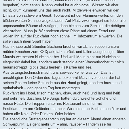
begraben) nicht sehen. Knapp vorbei ist auch vorbei. Wissen wir aber
nicht, drum kümmert uns das auch nicht. Mittlerweile erwägen wir den
Einsatz von schwerem Gerät. Topfavorit ist der Flammenwerfer, um den
blöden weißen Schnee wegzublasen. Auf Platz zwei rangiert die Idee, alle
unpassenden Bäume abzusägen, dann bleiben zum Schluss die richtigen
vier stehen. Muss ja. Wir notieren diese Pläne auf einem Zettel und
wollen ihn auf der Rückfahrt noch schnell im Infozentrum einwerfen. Die
sollen auch ihren Spaß haben.
Nach knapp acht Stunden Sucherei brechen wir ab, schleppen unsere
müden Knochen zum XXXparkplatz zurück und fallen ausgehungert über
Mausis weltbesten Nudelsalat her. Und weil Maus nicht nur Nudelsalat
eisgekühlt dabei hat, sondern auch ständig einen Wasserkocher mit sich
herumschleppt, gibt’s dazu heißen (!) Kaffee und Tee.
Ausrüstungstechnisch macht uns sowieso keiner was vor. Das ist
unschlagbar. Den Orden des Tages bekommt Marvin verliehen, der hat
seinen Spaten keine Sekunde aus der Hand gelegt, sondern brav – und
optimistisch – den ganzen Tag herumgetragen.
Rückfahrt ins Hotel, frisch machen, okay, auch heiß und lang und heiß
und sehr heiß duschen. Die Jungs hatten durchweichte Schuhe und
nasse Füße. Die Treppen runter ins Restaurant sind nur mit
Festklammern am Geländer machbar. Wir sind schließlich schon älter und
haben alle Knie. Oder Rücken. Oder beides.
Die abendliche Strategiebesprechung hat an diesem Abend einen anderen
Schwerpunkt. Es geht mehr um – ähm, räusper – Hindernisse für