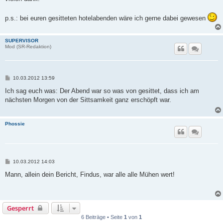
p.s.: bei euren gesitteten hotelabenden wäre ich gerne dabei gewesen
SUPERVISOR
Mod (SR-Redaktion)
B
10.03.2012 13:59
e
i
Ich sag euch was: Der Abend war so was von gesittet, dass ich am
t
nächsten Morgen von der Sittsamkeit ganz erschöpft war.
r
a
g
Phossie
B
10.03.2012 14:03
e
i
Mann, allein dein Bericht, Findus, war alle alle Mühen wert!
t
r
a
g
Gesperrt
6 Beiträge • Seite
1
von
1