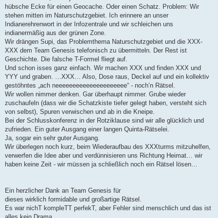
hübsche Ecke für einen Geocache. Oder einen Schatz. Problem: Wir
stehen mitten im Naturschutzgebiet. Ich erinnere an unser
Indianerehrenwort in der Infozentrale und wir schleichen uns
indianermäßig aus der grünen Zone.
Wir drängen Supi, das Problemthema Naturschutzgebiet und die XXX-
XXX dem Team Genesis telefonisch zu übermitteln. Der Rest ist
Geschichte. Die falsche T-Formel fliegt auf.
Und schon isses ganz einfach. Wir machen XXX und finden XXX und
YYY und graben. …XXX… Also, Dose raus, Deckel auf und ein kollektiv
gestöhntes „ach neeeeeeeeeeeeeeeeeeeee“ - noch’n Rätsel.
Wir wollen nimmer denken. Gar überhaupt nimmer. Grube wieder
zuschaufeln (dass wir die Schatzkiste tiefer gelegt haben, versteht sich
von selbst), Spuren verwischen und ab in die Kneipe.
Bei der Schlusskonferenz in der Rotziklause sind wir alle glücklich und
zufrieden. Ein guter Ausgang einer langen Quinta-Rätselei.
Ja, sogar ein sehr guter Ausgang.
Wir überlegen noch kurz, beim Wiederaufbau des XXXturms mitzuhelfen,
verwerfen die Idee aber und verdünnisieren uns Richtung Heimat… wir
haben keine Zeit - wir müssen ja schließlich noch ein Rätsel lösen…
Ein herzlicher Dank an Team Genesis für
dieses wirklich formidable und großartige Rätsel.
Es war nichT kompleTT perfekT, aber Fehler sind menschlich und das ist
alles kein Drama.