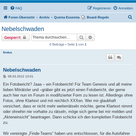
FAQ
Registrieren
Anmelden
S
Foren-Übersicht
Archiv
Quinta Essentia
Board-Regeln
u
Nebelschwaden
c
Suche
Erweiterte Suche
Gesperrt
h
6 Beiträge • Seite
1
von
1
e
findus
Nebelschwaden
B
08.03.2012 13:01
e
i
Ein Fotobericht? Jaaa – ein Fotobericht! Für Team Genesis und all meine
t
lieben Miträtsler und –gräber gibt es jetzt einen Fotobericht, der gerne
r
a
auch hier nun im Forum in modifizierter Form zu lesen ist. Allerdings ohne
g
Fotos, ohne Klartext und mit reichlich XXXen. Wer mir glaubhaft
versichert, dass er nicht mehr weiterrätseln möchte, gerne Klartext nimmt
oder ohnehin nie vorhatte zu rätseln, möge sich gerne bei mir melden und
„Akteneinsicht“ beantragen. Dann schicke ich den kompletten Fotobericht
zu.
Wir vereinigte „Finde-Teams“ haben uns entschlossen, für die Autofahrer