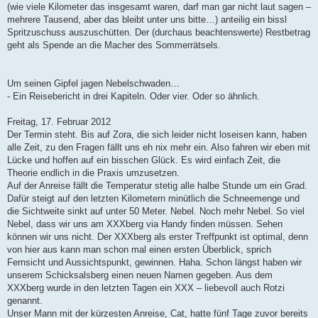
(wie viele Kilometer das insgesamt waren, darf man gar nicht laut sagen –
mehrere Tausend, aber das bleibt unter uns bitte…) anteilig ein bissl
Spritzuschuss auszuschütten. Der (durchaus beachtenswerte) Restbetrag
geht als Spende an die Macher des Sommerrätsels.
Um seinen Gipfel jagen Nebelschwaden…
- Ein Reisebericht in drei Kapiteln. Oder vier. Oder so ähnlich.
Freitag, 17. Februar 2012
Der Termin steht. Bis auf Zora, die sich leider nicht loseisen kann, haben
alle Zeit, zu den Fragen fällt uns eh nix mehr ein. Also fahren wir eben mit
Lücke und hoffen auf ein bisschen Glück. Es wird einfach Zeit, die
Theorie endlich in die Praxis umzusetzen.
Auf der Anreise fällt die Temperatur stetig alle halbe Stunde um ein Grad.
Dafür steigt auf den letzten Kilometern minütlich die Schneemenge und
die Sichtweite sinkt auf unter 50 Meter. Nebel. Noch mehr Nebel. So viel
Nebel, dass wir uns am XXXberg via Handy finden müssen. Sehen
können wir uns nicht. Der XXXberg als erster Treffpunkt ist optimal, denn
von hier aus kann man schon mal einen ersten Überblick, sprich
Fernsicht und Aussichtspunkt, gewinnen. Haha. Schon längst haben wir
unserem Schicksalsberg einen neuen Namen gegeben. Aus dem
XXXberg wurde in den letzten Tagen ein XXX – liebevoll auch Rotzi
genannt.
Unser Mann mit der kürzesten Anreise, Cat, hatte fünf Tage zuvor bereits