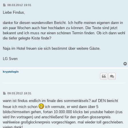
B
08.03.2012 19:01
e
i
Liebe Findus,
t
r
a
danke für diesen wundervollen Bericht. Ich hoffe meinen eigenen dann in
g
ein paar Wochen auch hier hochladen zu können. Die Texte sind jetzt
bekannt und ich muss nur einen schönen Termin finden. Ob ich dann wohl
die tiefer gelegte Kiste finde?
Naja im Hotel freuen sie sich bestimmt über weitere Gäste.
LG Sven
kryptologin
B
09.03.2012 18:31
e
i
wann ist findus endlich im finale des sommerrätsels? auf DEN bericht
t
freue ich mich schon
ich vermute, er wird dann über 5
r
a
bildschirmseiten gehen, fortan 10.000.000 klicks bei youtube haben (cus
g
wird ihn vortragen) und anschließend für den großen glossenpreis
wahlweise großglocknerpreis vorgeschlagen. mal wieder toll geschrieben.
vielen dank!