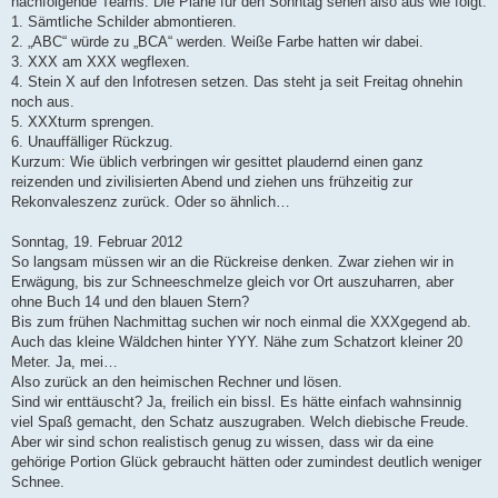
nachfolgende Teams. Die Pläne für den Sonntag sehen also aus wie folgt:
1. Sämtliche Schilder abmontieren.
2. „ABC“ würde zu „BCA“ werden. Weiße Farbe hatten wir dabei.
3. XXX am XXX wegflexen.
4. Stein X auf den Infotresen setzen. Das steht ja seit Freitag ohnehin
noch aus.
5. XXXturm sprengen.
6. Unauffälliger Rückzug.
Kurzum: Wie üblich verbringen wir gesittet plaudernd einen ganz
reizenden und zivilisierten Abend und ziehen uns frühzeitig zur
Rekonvaleszenz zurück. Oder so ähnlich…
Sonntag, 19. Februar 2012
So langsam müssen wir an die Rückreise denken. Zwar ziehen wir in
Erwägung, bis zur Schneeschmelze gleich vor Ort auszuharren, aber
ohne Buch 14 und den blauen Stern?
Bis zum frühen Nachmittag suchen wir noch einmal die XXXgegend ab.
Auch das kleine Wäldchen hinter YYY. Nähe zum Schatzort kleiner 20
Meter. Ja, mei…
Also zurück an den heimischen Rechner und lösen.
Sind wir enttäuscht? Ja, freilich ein bissl. Es hätte einfach wahnsinnig
viel Spaß gemacht, den Schatz auszugraben. Welch diebische Freude.
Aber wir sind schon realistisch genug zu wissen, dass wir da eine
gehörige Portion Glück gebraucht hätten oder zumindest deutlich weniger
Schnee.