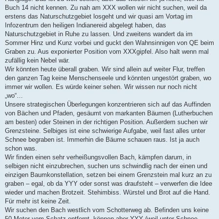
Buch 14 nicht kennen. Zu nah am XXX wollen wir nicht suchen, weil da
erstens das Naturschutzgebiet losgeht und wir quasi am Vortag im
Infozentrum den heiligen Indianereid abgelegt haben, das
Naturschutzgebiet in Ruhe zu lassen. Und zweitens wandert da im
Sommer Hinz und Kunz vorbei und guckt den Wahnsinnigen von QE beim
Graben zu. Aus exponierter Position vom XXXgipfel. Also halt wenn mal
zufällig kein Nebel wär.
Wir könnten heute überall graben. Wir sind allein auf weiter Flur, treffen
den ganzen Tag keine Menschenseele und könnten ungestört graben, wo
immer wir wollen. Es würde keiner sehen. Wir wissen nur noch nicht
„wo“…
Unsere strategischen Überlegungen konzentrieren sich auf das Auffinden
von Bächen und Pfaden, gesäumt von markanten Bäumen (Lutherbuchen
am besten) oder Steinen in der richtigen Position. Außerdem suchen wir
Grenzsteine. Selbiges ist eine schwierige Aufgabe, weil fast alles unter
Schnee begraben ist. Immerhin die Bäume schauen raus. Ist ja auch
schon was.
Wir finden einen sehr verheißungsvollen Bach, kämpfen darum, in
selbigen nicht einzubrechen, suchen uns schwindlig nach der einen und
einzigen Baumkonstellation, setzen bei einem Grenzstein mal kurz an zu
graben – egal, ob da YYY oder sonst was draufsteht – verwerfen die Idee
wieder und machen Brotzeit. Stehimbiss. Würstel und Brot auf die Hand.
Für mehr ist keine Zeit.
Wir suchen den Bach westlich vom Schotterweg ab. Befinden uns keine
50 Meter vom Schatz entfernt, können aber YYY (weil unter Schnee