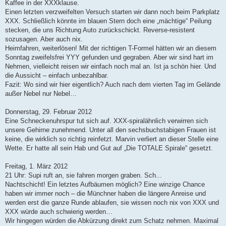
Kaffee in der XXXklause.
Einen letzten verzweifelten Versuch starten wir dann noch beim Parkplatz
XXX. Schließlich könnte im blauen Stern doch eine „mächtige“ Peilung
stecken, die uns Richtung Auto zurückschickt. Reverse-resistent
sozusagen. Aber auch nix.
Heimfahren, weiterlösen! Mit der richtigen T-Formel hätten wir an diesem
Sonntag zweifelsfrei YYY gefunden und gegraben. Aber wir sind hart im
Nehmen, vielleicht reisen wir einfach noch mal an. Ist ja schön hier. Und
die Aussicht – einfach unbezahlbar.
Fazit: Wo sind wir hier eigentlich? Auch nach dem vierten Tag im Gelände
außer Nebel nur Nebel…
Donnerstag, 29. Februar 2012
Eine Schneckenuhrspur tut sich auf. XXX-spiralähnlich verwirren sich
unsere Gehirne zunehmend. Unter all den sechsbuchstabigen Frauen ist
keine, die wirklich so richtig reinfetzt. Marvin verliert an dieser Stelle eine
Wette. Er hatte all sein Hab und Gut auf „Die TOTALE Spirale“ gesetzt.
Freitag, 1. März 2012
21 Uhr: Supi ruft an, sie fahren morgen graben. Sch...
Nachtschicht! Ein letztes Aufbäumen möglich? Eine winzige Chance
haben wir immer noch – die Münchner haben die längere Anreise und
werden erst die ganze Runde ablaufen, sie wissen noch nix von XXX und
XXX würde auch schwierig werden…
Wir hingegen würden die Abkürzung direkt zum Schatz nehmen. Maximal