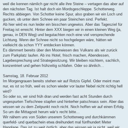
weil die kennen nämlich gar nicht alle ihre Steine – vertagen das aber auf
den nächsten Tag. Ist halt doch ein Mordsgeschleppe. Schotterweg.
Rechts abbiegen. Von Schotter keine Spur, also graben wir ein Loch und
gucken, ob unter dem Schnee ein paar Steinchen sind. Perfekt.
Ab hier wird es nun leider ein bisschen ungewiss. Aber das Tagesziel für
Freitag ist erreicht. Hinter dem XXX biegen wir in einen kleinen Weg (ja,
genau, in DEN Weg) und begutachten noch eine viel versprechende
Lichtung. Wenn der Schnee nicht so hochgelegen wäre, hätten wir
vielleicht da schon YYY entdecken können.
Es dämmert bereits über den Moorwiesen des Vulkans als wir zurück
zum Parkplatz laufen. Ab ins Hotel, frisch machen, Abendessen,
Lagebesprechung und Strategiesitzung. Wir bleiben nüchtern, sachlich,
konzentriert und gehen frühzeitig schlafen. Oder so ähnlich…
Samstag, 18. Februar 2012
Im Morgengrauen bereits stehen wir auf Rotzis Gipfel. Oder meint man
nur, es ist so früh, weil es schon wieder vor lauter Nebel nicht richtig hell
wird?
So oder so, wir sind früh dran und werden fast acht Stunden durch
ungespurten Tiefschnee stapfen und hinterher patschnass sein. Aber das
wissen wir zu dem Zeitpunkt noch nicht. Noch hoffen wir auf einen Erfolg.
So um die Mittagzeit herum wär’s recht bitte…
Wir nähern uns von Süden unserem Schotterweg und durchkämmen
querfeld- und querbachein etwa dreihundert mal fünfhundert Meter
Hanglage. Das ist zu weit östlich, aber das wissen wir ja nicht, weil wir