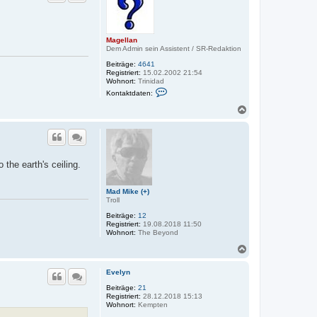
o
b
e
n
Magellan
Dem Admin sein Assistent / SR-Redaktion
Beiträge:
4641
Registriert:
15.02.2002 21:54
Wohnort:
Trinidad
K
Kontaktdaten:
o
n
N
t
a
a
c
k
h
t
o
d
a
b
 the earth's ceiling.
t
e
e
n
n
v
Mad Mike (+)
o
Troll
n
Beiträge:
12
M
Registriert:
19.08.2018 11:50
a
Wohnort:
The Beyond
g
e
N
l
a
l
a
c
Evelyn
n
h
o
Beiträge:
21
Registriert:
28.12.2018 15:13
b
Wohnort:
Kempten
e