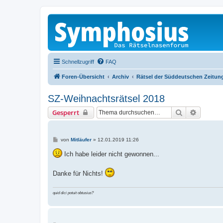
Schnellzugriff
FAQ
Foren-Übersicht
Archiv
Rätsel der Süddeutschen Zeitun
SZ-Weihnachtsrätsel 2018
Suche
Erweiter
Gesperrt
B
von
Mitläufer
»
12.01.2019 11:26
e
i
Ich habe leider nicht gewonnen...
t
r
a
Danke für Nichts!
g
quid dici potuit obtusius?