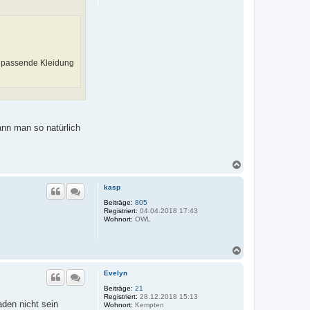
n
h passende Kleidung
ann man so natürlich
N
a
c
kasp
h
o
Beiträge:
805
Registriert:
04.04.2018 17:43
b
Wohnort:
OWL
e
n
N
a
c
Evelyn
h
o
Beiträge:
21
Registriert:
28.12.2018 15:13
b
aden nicht sein
Wohnort:
Kempten
e