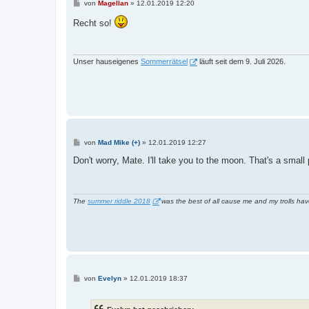
B
von
Magellan
»
12.01.2019 12:20
e
i
Recht so!
t
r
a
g
Unser hauseigenes
Sommerrätsel
läuft seit dem 9. Juli 2026.
B
von
Mad Mike (+)
»
12.01.2019 12:27
e
i
Don't worry, Mate. I'll take you to the moon. That's a small
t
r
a
g
The
summer riddle 2018
was the best of all cause me and my trolls have
B
von
Evelyn
»
12.01.2019 18:37
e
i
t