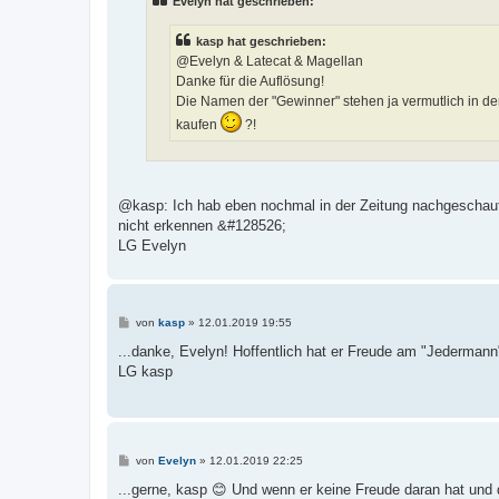
Evelyn hat geschrieben:
r
a
g
kasp hat geschrieben:
@Evelyn & Latecat & Magellan
Danke für die Auflösung!
Die Namen der "Gewinner" stehen ja vermutlich in 
kaufen
?!
@kasp: Ich hab eben nochmal in der Zeitung nachgeschaut, 
nicht erkennen &#128526;
LG Evelyn
B
von
kasp
»
12.01.2019 19:55
e
i
...danke, Evelyn! Hoffentlich hat er Freude am "Jedermann
t
LG kasp
r
a
g
B
von
Evelyn
»
12.01.2019 22:25
e
i
...gerne, kasp 😊 Und wenn er keine Freude daran hat und 