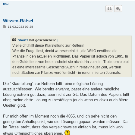
tinu
Wissen-Rätsel
B
11.03.2023 09:25
e
i
t
Shortz
hat geschrieben:
↑
r
a
Vielleicht hilft diese Klarstellung zur Retterin
g
Wer die Frage liest, denkt wahrscheinlich, die WHO erwähne die
Pflanze in den aktuellen Richtlinien. Das Papier ist jedoch von 1995. In
den Guidelines von heute scheint sie nicht drin zu sein. Trotzdem bleibt
es eine interessante Geschichte: Auch in relativ neuer Zeit, werden
noch Studien zur Pflanze veröffentlicht - in renommierten Journals.
Die "Klarstellung" zur Retterin hilft, eine mögliche Lösung
auszuschliessen. Wie bereits erwähnt, passt eine andere mögliche
Lösung extrem gut dazu, aber nicht zur GL. Das Datum des Papiers hilft
aber, meine dritte Lösung zu bestätigen (auch wenn es dazu auch ältere
Quellen gibt).
Für mich offen im Moment noch die 4055, und ich sehe nicht den
geringsten Anhaltspunkt, wie die Lösungen gepaart werden müssen. Da
im Rätsel steht, dass das vergleichsweise einfach ist, muss ich wohl
etwas Offensichtliches übersehen.