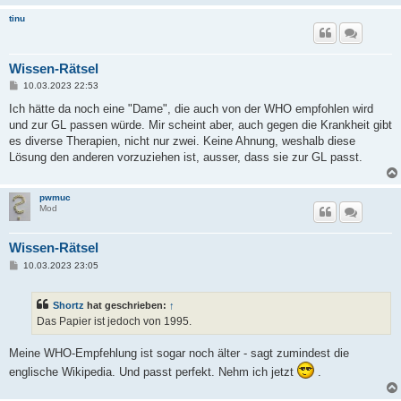
tinu
Wissen-Rätsel
B
10.03.2023 22:53
e
i
Ich hätte da noch eine "Dame", die auch von der WHO empfohlen wird
t
und zur GL passen würde. Mir scheint aber, auch gegen die Krankheit gibt
r
a
es diverse Therapien, nicht nur zwei. Keine Ahnung, weshalb diese
g
Lösung den anderen vorzuziehen ist, ausser, dass sie zur GL passt.
pwmuc
Mod
Wissen-Rätsel
B
10.03.2023 23:05
e
i
t
Shortz
hat geschrieben:
↑
r
a
Das Papier ist jedoch von 1995.
g
Meine WHO-Empfehlung ist sogar noch älter - sagt zumindest die
englische Wikipedia. Und passt perfekt. Nehm ich jetzt
.