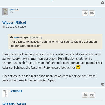
pwmuc
Mod
Wissen-Rätsel
B
11.03.2023 12:00
e
i
t
tinu
hat geschrieben:
↑
r
a
... und ich sehe nicht den geringsten Anhaltspunkt, wie die Lösungen
g
gepaart werden müssen.
Eine plausible Paarung hätte ich schon - allerdings ist die natürlich kaum
zu verifizieren, wenn man nun vor einem Punkthaufen sitzt, nichts
erkennt und sich fragt, ob man einfach noch nicht genug nachgedacht hat
oder schlichtweg die falschen Punktepaare betrachtet
Aber eines muss ich hier schon noch loswerden: Ich finde das Rätsel
sehr schön, macht bisher großen Spaß!
Südgrund
Wissen-Rätsel