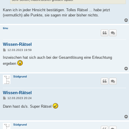
Kann ich in jeder Hinsicht bestätigen. Tolles Rätsel ... habe jetzt
(vermutlich) alle Punkte, sie sagen mir aber bisher nichts.
tinu
Wissen-Rätsel
B
12.03.2023 19:59
e
i
Inzwischen hat sich auch bei der Gesamtlösung eine Erleuchtung
t
ergeben
r
a
g
Südgrund
Wissen-Rätsel
B
12.03.2023 20:24
e
i
Dann hast du's. Super Rätsel
t
r
a
g
Südgrund