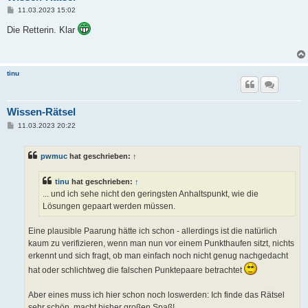
B
11.03.2023 15:02
e
i
Die Retterin. Klar
t
r
a
g
tinu
Wissen-Rätsel
B
11.03.2023 20:22
e
i
t
pwmuc
hat geschrieben:
↑
r
a
g
tinu
hat geschrieben:
↑
... und ich sehe nicht den geringsten Anhaltspunkt, wie die
Lösungen gepaart werden müssen.
Eine plausible Paarung hätte ich schon - allerdings ist die natürlich
kaum zu verifizieren, wenn man nun vor einem Punkthaufen sitzt, nichts
erkennt und sich fragt, ob man einfach noch nicht genug nachgedacht
hat oder schlichtweg die falschen Punktepaare betrachtet
Aber eines muss ich hier schon noch loswerden: Ich finde das Rätsel
sehr schön, macht bisher großen Spaß!