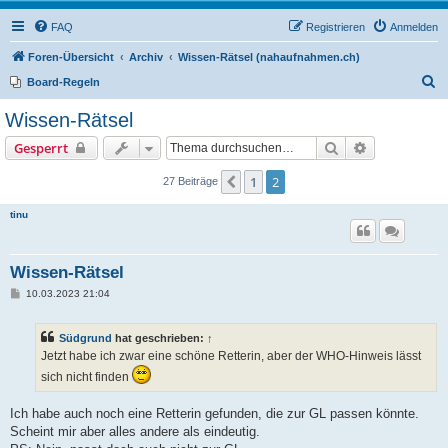
FAQ
Registrieren
Anmelden
Foren-Übersicht
Archiv
Wissen-Rätsel (nahaufnahmen.ch)
S
Board-Regeln
u
Wissen-Rätsel
c
Suche
Erweiterte S
Gesperrt
h
e
1
2
Vorherige
27 Beiträge
tinu
Wissen-Rätsel
B
10.03.2023 21:04
e
i
t
Südgrund
hat geschrieben:
↑
r
a
Jetzt habe ich zwar eine schöne Retterin, aber der WHO-Hinweis lässt
g
sich nicht finden
Ich habe auch noch eine Retterin gefunden, die zur GL passen könnte.
Scheint mir aber alles andere als eindeutig.