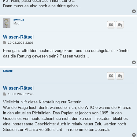
PS: Nein, passt doch auch nicht zur GL.
Dann muss es also noch eine dritte geben...
pwmuc
Mod
Wissen-Rätsel
B
10.03.2023 22:06
e
i
Eine ganz alte Idee nochmal vorgekramt und neu durchgekaut - könnte
t
das die Rettung gewesen sein? Passen würd's...
r
a
g
Shortz
Wissen-Rätsel
B
10.03.2023 22:48
e
i
Vielleicht hilft diese Klarstellung zur Retterin
t
Wer die Frage liest, denkt wahrscheinlich, die WHO erwähne die Pflanze
r
a
in den aktuellen Richtlinien. Das Papier ist jedoch von 1995. In den
g
Guidelines von heute scheint sie nicht drin zu sein. Trotzdem bleibt es
eine interessante Geschichte: Auch in relativ neuer Zeit, werden noch
Studien zur Pflanze veröffentlicht - in renommierten Journals.