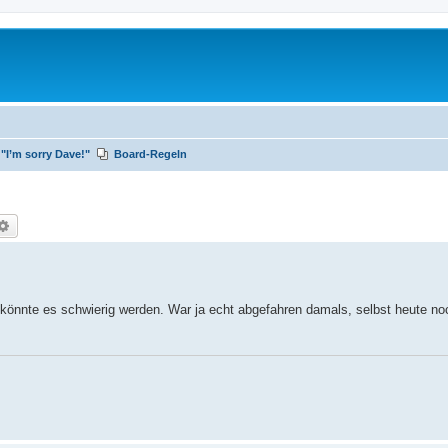
"I’m sorry Dave!"
Board-Regeln
che
Erweiterte Suche
 könnte es schwierig werden. War ja echt abgefahren damals, selbst heute no