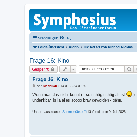
Schnellzugriff
FAQ
Foren-Übersicht
Archiv
Die Rätsel von Michael Nicklas
Frage 16: Kino
Su
Gesperrt
Frage 16: Kino
B
von
Magellan
»
14.01.2024 09:20
e
i
Wenn man das nicht kennt (= so richtig richtig alt ist
),
t
undenkbar. Is ja alles soooo brav geworden - gähn.
r
a
g
Unser hauseigenes
Sommerrätsel
läuft seit dem 9. Juli 2026.