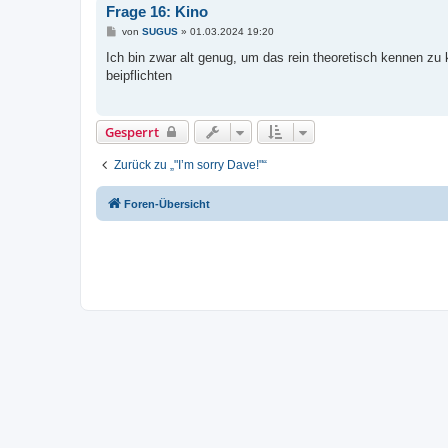
Frage 16: Kino
B
von
SUGUS
»
01.03.2024 19:20
e
i
Ich bin zwar alt genug, um das rein theoretisch kennen zu
t
beipflichten
r
a
g
Gesperrt
Zurück zu „"I’m sorry Dave!"“
Foren-Übersicht