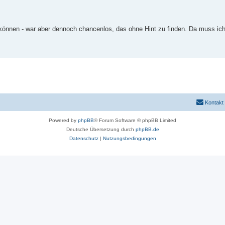
 können - war aber dennoch chancenlos, das ohne Hint zu finden. Da muss ic
Kontakt
Powered by
phpBB
® Forum Software © phpBB Limited
Deutsche Übersetzung durch
phpBB.de
Datenschutz
|
Nutzungsbedingungen