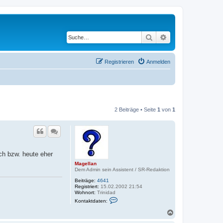
Suche
Erweiterte Suche
Registrieren
Anmelden
2 Beiträge • Seite
1
von
1
ch bzw. heute eher
Magellan
Dem Admin sein Assistent / SR-Redaktion
Beiträge:
4641
Registriert:
15.02.2002 21:54
Wohnort:
Trinidad
K
Kontaktdaten:
o
n
N
t
a
a